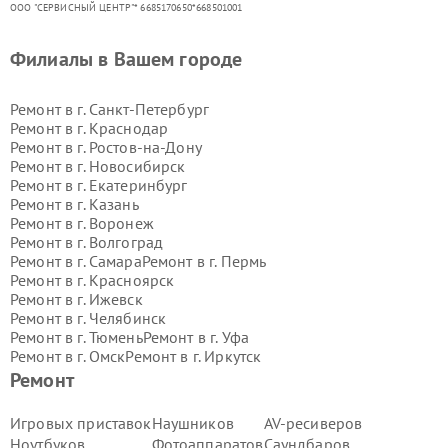
ООО "СЕРВИСНЫЙ ЦЕНТР"* 6685170650*668501001
Филиалы в Вашем городе
Ремонт в г.
Санкт-Петербург
Ремонт в г.
Краснодар
Ремонт в г.
Ростов-на-Дону
Ремонт в г.
Новосибирск
Ремонт в г.
Екатеринбург
Ремонт в г.
Казань
Ремонт в г.
Воронеж
Ремонт в г.
Волгоград
Ремонт в г.
Самара
Ремонт в г.
Пермь
Ремонт в г.
Красноярск
Ремонт в г.
Ижевск
Ремонт в г.
Челябинск
Ремонт в г.
Тюмень
Ремонт в г.
Уфа
Ремонт в г.
Омск
Ремонт в г.
Иркутск
Ремонт в г.
Ярославль
Ремонт
Ремонт в г.
Саратов
Ремонт в г.
Барнаул
Игровых приставок
Наушников
AV-ресиверов
Ремонт в г.
Тольятти
Ноутбуков
Фотоаппаратов
Саундбаров