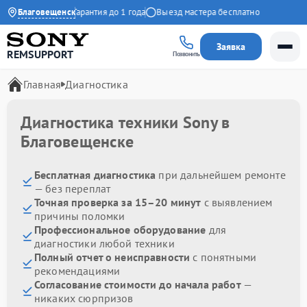
:00 до 21:00
Благовещенск
Гарантия до 1 года
Выезд мастера бесплатно
Заявка
REMSUPPORT
Позвонить
Главная
Диагностика
Диагностика техники Sony в
Благовещенске
Бесплатная диагностика
при дальнейшем ремонте
— без переплат
Точная проверка за 15–20 минут
с выявлением
причины поломки
Профессиональное оборудование
для
диагностики любой техники
Полный отчет о неисправности
с понятными
рекомендациями
Согласование стоимости до начала работ
—
никаких сюрпризов