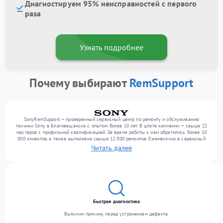
Диагностируем 95% неисправностей с первого
раза
Узнать подробнее
Почему выбирают
RemSupport
SonyRemSupport — проверенный сервисный центр по ремонту и обслуживанию
техники Sony в Благовещенске с опытом более 10 лет. В штате компании — свыше 22
мастеров с профильной квалификацией. За время работы к нам обратились более 10
000 клиентов, а также выполнено свыше 12 000 ремонтов. Ежемесячно в сервисный
центр поступает более 300 обращений, включая , , . Мы выполняем ремонт различного
Читать далее
уровня сложности и гарантируем высокое качество обслуживания благодаря
использованию современного оборудования.
Быстрая диагностика
Выясним причину перед устранением дефекта.