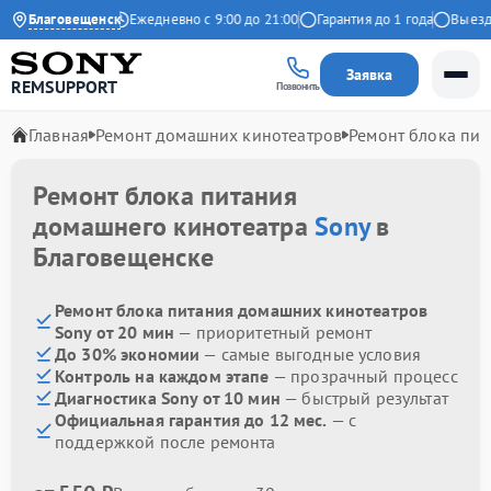
4.9 на Яндекс
Благовещенск
Ежедневно с 9:00 до 21:00
Гарантия до 1 года
Выезд ма
Заявка
REMSUPPORT
Позвонить
Главная
Ремонт домашних кинотеатров
Ремонт блока пит
Ремонт блока питания
домашнего кинотеатра
Sony
в
Благовещенске
Ремонт блока питания домашних кинотеатров
Sony от 20 мин
— приоритетный ремонт
До 30% экономии
— самые выгодные условия
Контроль на каждом этапе
— прозрачный процесс
Диагностика Sony от 10 мин
— быстрый результат
Официальная гарантия до 12 мес.
— с
поддержкой после ремонта