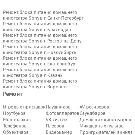
Ремонт блока питания домашнего
кинотеатра Sony в г.
Санкт-Петербург
Ремонт блока питания домашнего
кинотеатра Sony в г.
Краснодар
Ремонт блока питания домашнего
кинотеатра Sony в г.
Ростов-на-Дону
Ремонт блока питания домашнего
кинотеатра Sony в г.
Новосибирск
Ремонт блока питания домашнего
кинотеатра Sony в г.
Екатеринбург
Ремонт блока питания домашнего
кинотеатра Sony в г.
Казань
Ремонт блока питания домашнего
кинотеатра Sony в г.
Воронеж
Ремонт блока питания домашнего
Ремонт
кинотеатра Sony в г.
Волгоград
Ремонт блока питания домашнего
Игровых приставок
Наушников
AV-ресиверов
кинотеатра Sony в г.
Самара
Ноутбуков
Фотоаппаратов
Саундбаров
Ремонт блока питания домашнего
Моноблоков
VR систем
Домашних кинотеатров
кинотеатра Sony в г.
Пермь
Телефонов
Плееров
Микшерных пультов
Ремонт блока питания домашнего
Объективов
Видеокамер
Проигрывателей винила
кинотеатра Sony в г.
Красноярск