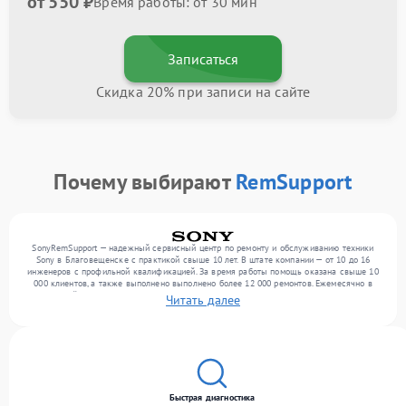
от 550 ₽
Время работы: от 30 мин
Записаться
Скидка 20% при записи на сайте
Почему выбирают
RemSupport
SonyRemSupport — надежный сервисный центр по ремонту и обслуживанию техники
Sony в Благовещенске с практикой свыше 10 лет. В штате компании — от 10 до 16
инженеров с профильной квалификацией. За время работы помощь оказана свыше 10
000 клиентов, а также выполнено выполнено более 12 000 ремонтов. Ежемесячно в
сервисный центр поступает свыше 300 единиц техники, включая , , . Мы беремся за
Читать далее
задачи любой сложности и гарантируем высокое качество обслуживания благодаря
опыту команды.
Быстрая диагностика