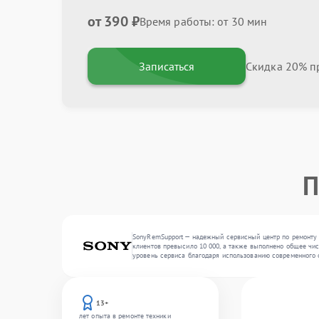
от 390 ₽
Время работы: от 30 мин
Записаться
Скидка 20% пр
П
SonyRemSupport — надежный сервисный центр по ремонту 
клиентов превысило 10 000, а также выполнено общее чис
уровень сервиса благодаря использованию современного 
13+
лет опыта в ремонте техники