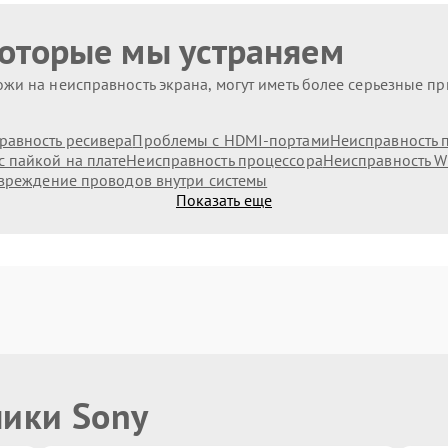
которые мы устраняем
жи на неисправность экрана, могут иметь более серьезные п
равность ресивера
Проблемы с HDMI-портами
Неисправность п
 пайкой на плате
Неисправность процессора
Неисправность Wi
вреждение проводов внутри системы
Показать еще
ники Sony