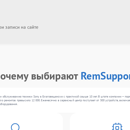
и записи на сайте
очему выбирают
RemSuppo
и обслуживанию техники Sony в Благовещенске с практикой свыше 10 лет. В штате компании — пор
ло ремонтов превысило 12 000. Ежемесячно в сервисный центр поступает от 300 устройств, включая
оборудования.