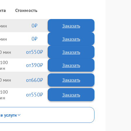
нта
Стоимость
0
Заказать
0
Заказать
550
0
100
390
660
0
100
550
се услуги