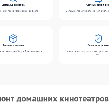
Быстрая диагностика
Срочный ремонт Son
ичину перед устранением дефекта.
Большинство устройств ремонтируются 
Запчасти в наличии
Гарантия на ремонт
клад запчастей Sony в Благовещенске.
На все запчасти и услуги мы предостав
мес.
монт домашних кинотеатров