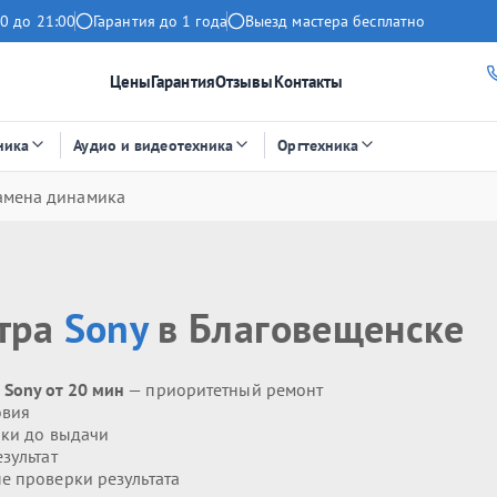
0 до 21:00
Гарантия до 1 года
Выезд мастера бесплатно
Цены
Гарантия
Отзывы
Контакты
ника
Аудио и видеотехника
Оргтехника
амена динамика
атра
Sony
в Благовещенске
Sony от 20 мин
— приоритетный ремонт
овия
ики до выдачи
зультат
 проверки результата