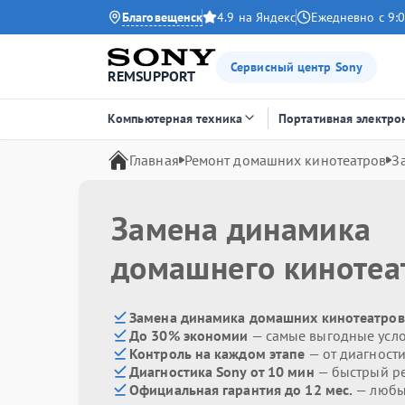
Благовещенск
4.9 на Яндекс
Ежедневно с 9:0
Сервисный центр Sony
REMSUPPORT
Компьютерная техника
Портативная электро
Главная
Ремонт домашних кинотеатров
З
Замена динамика
домашнего киноте
Замена динамика домашних кинотеатров 
До 30% экономии
— самые выгодные усл
Контроль на каждом этапе
— от диагност
Диагностика Sony от 10 мин
— быстрый ре
Официальная гарантия до 12 мес.
— любые