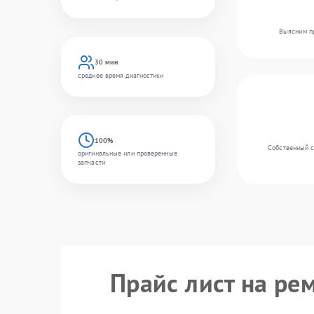
Выясним пр
30 мин
среднее время диагностики
100%
Собственный с
оригинальные или проверенные
запчасти
Прайс лист на ре