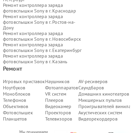
Ремонт контроллера заряда
фотовспышки Sony в г.
Краснодар
Ремонт контроллера заряда
фотовспышки Sony в г.
Ростов-на-
Дону
Ремонт контроллера заряда
фотовспышки Sony в г.
Новосибирск
Ремонт контроллера заряда
фотовспышки Sony в г.
Екатеринбург
Ремонт контроллера заряда
фотовспышки Sony в г.
Казань
Ремонт контроллера заряда
Ремонт
фотовспышки Sony в г.
Воронеж
Ремонт контроллера заряда
Игровых приставок
Наушников
AV-ресиверов
фотовспышки Sony в г.
Волгоград
Ноутбуков
Фотоаппаратов
Саундбаров
Ремонт контроллера заряда
Моноблоков
VR систем
Домашних кинотеатров
фотовспышки Sony в г.
Самара
Телефонов
Плееров
Микшерных пультов
Ремонт контроллера заряда
Объективов
Видеокамер
Проигрывателей винила
фотовспышки Sony в г.
Пермь
Ремонт контроллера заряда
Фотовспышек
Проекторов
Акустических систем
фотовспышки Sony в г.
Красноярск
Планшетов
Телевизоров
Видеорекордеров
Ремонт контроллера заряда
фотовспышки Sony в г.
Ижевск
Мы принимаем