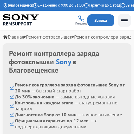
4.9 на Яндекс
Благовещенск
Ежедневно с 9:00 до 21:00
Гарантия до 1 года
Выезд 
Заявка
REMSUPPORT
Позвонить
Главная
Ремонт фотовспышек
Ремонт контроллера заряд
Ремонт контроллера заряда
фотовспышки
Sony
в
Благовещенске
Ремонт контроллера заряда фотовспышек Sony от
20 мин
— быстрый старт работ
До 30% экономии
— самые выгодные условия
Контроль на каждом этапе
— статус ремонта по
запросу
Диагностика Sony от 10 мин
— точное выявление
Официальная гарантия до 12 мес.
— с
подтверждающими документами