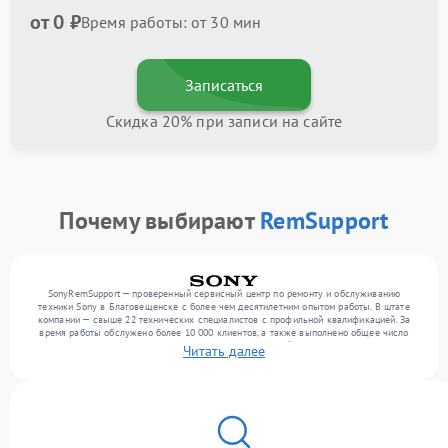
от 0 ₽
Время работы: от 30 мин
Записаться
Скидка 20% при записи на сайте
Почему выбирают
RemSupport
SonyRemSupport — проверенный сервисный центр по ремонту и обслуживанию
техники Sony в Благовещенске с более чем десятилетним опытом работы. В штате
компании — свыше 22 технических специалистов с профильной квалификацией. За
время работы обслужено более 10 000 клиентов, а также выполнено общее число
ремонтов превысило 12 000. Ежемесячно в сервисный центр поступает от 300
Читать далее
устройств, включая , , . Мы устраняем поломки любой сложности и поддерживаем
высокий стандарт качества благодаря использованию современного оборудования.