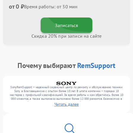
от 0 ₽
Время работы: от 30 мин
Записаться
Скидка 20% при записи на сайте
Почему выбирают
RemSupport
SonyRemSupport — надежный сервисный центр по ремонту и обслуживанию техники
Sony в Благовещенске с опытом более 10 лет. В штате компании — порядка 18
мастеров с профильной квалификацией. За время работы к нам обратились более 10
000 клиентов, а также выполнено выполнено более 12 000 ремонтов. Ежемесячно в
сервисный центр поступает более 300 обращений, включая , , . Мы работаем с
Читать далее
широким спектром неисправностей и обеспечиваем надежный результат благодаря
отлаженным процессам ремонта.