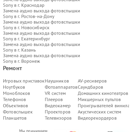
Sony в г.
Краснодар
Замена аудио выхода фотовспышки
Sony в г.
Ростов-на-Дону
Замена аудио выхода фотовспышки
Sony в г.
Новосибирск
Замена аудио выхода фотовспышки
Sony в г.
Екатеринбург
Замена аудио выхода фотовспышки
Sony в г.
Казань
Замена аудио выхода фотовспышки
Sony в г.
Воронеж
Замена аудио выхода фотовспышки
Ремонт
Sony в г.
Волгоград
Замена аудио выхода фотовспышки
Игровых приставок
Наушников
AV-ресиверов
Sony в г.
Самара
Ноутбуков
Фотоаппаратов
Саундбаров
Замена аудио выхода фотовспышки
Моноблоков
VR систем
Домашних кинотеатров
Sony в г.
Пермь
Телефонов
Плееров
Микшерных пультов
Замена аудио выхода фотовспышки
Объективов
Видеокамер
Проигрывателей винила
Sony в г.
Красноярск
Замена аудио выхода фотовспышки
Фотовспышек
Проекторов
Акустических систем
Sony в г.
Ижевск
Планшетов
Телевизоров
Видеорекордеров
Замена аудио выхода фотовспышки
Sony в г.
Челябинск
Мы принимаем