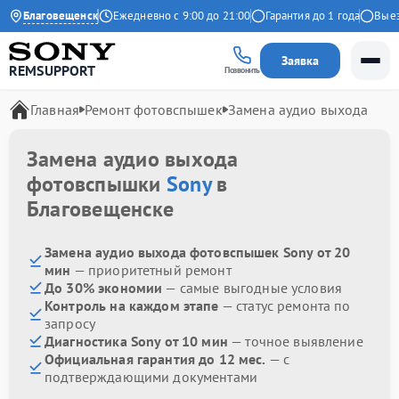
4.9 на Яндекс
Благовещенск
Ежедневно с 9:00 до 21:00
Гарантия до 1 года
Выезд 
Заявка
REMSUPPORT
Позвонить
Главная
Ремонт фотовспышек
Замена аудио выхода
Замена аудио выхода
фотовспышки
Sony
в
Благовещенске
Замена аудио выхода фотовспышек Sony от 20
мин
— приоритетный ремонт
До 30% экономии
— самые выгодные условия
Контроль на каждом этапе
— статус ремонта по
запросу
Диагностика Sony от 10 мин
— точное выявление
Официальная гарантия до 12 мес.
— с
подтверждающими документами