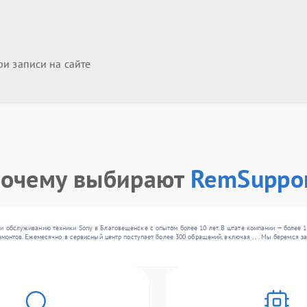
и записи на сайте
очему выбирают
RemSuppo
и обслуживанию техники Sony в Благовещенске с опытом более 10 лет. В штате компании — более 
ремонтов. Ежемесячно в сервисный центр поступает более 300 обращений, включая , , . Мы беремся