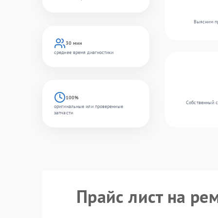
Выясним пр
30 мин
среднее время диагностики
100%
Собственный с
оригинальные или проверенные
запчасти
Прайс лист на ре