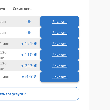
нта
Стоимость
0
Заказать
0
Заказать
1210
0
120
1100
120
2420
440
0
ать все услуги