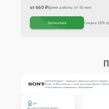
от 660 ₽
Время работы: от 30 мин
Записаться
Скидка 20% пр
П
SonyRemSupport — надежный сервисный центр по ремонту 
более 10 000 клиентов, а также выполнено более 12 000 
использованию современного оборудования.
13+
лет опыта в ремонте техники