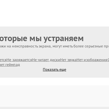
которые мы устраняем
жи на неисправность экрана, могут иметь более серьезные п
ется
Не заряжается
Не читает диски
Нет звука
Нет изображения
ает геймпад
Показать еще