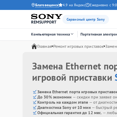
Благовещенск
4.9 на Яндекс
Ежедневно с 9:0
Сервисный центр Sony
REMSUPPORT
Компьютерная техника
Портативная электро
Главная
Ремонт игровых приставок
Замен
Замена Ethernet по
игровой приставки
Замена Ethernet порта игровых приставок
До 30% экономии
— скидки при заявке о
Контроль на каждом этапе
— от диагност
Диагностика Sony от 10 мин
— быстрый ре
Официальная гарантия до 12 мес.
— любые