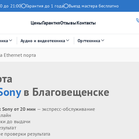
0 до 21:00
Гарантия до 1 года
Выезд мастера бесплатно
Цены
Гарантия
Отзывы
Контакты
ника
Аудио и видеотехника
Оргтехника
а Ethernet порта
рта
Sony
в Благовещенске
 Sony от 20 мин
— экспресс-обслуживание
нлайн
ики до выдачи
зультат
 проверки результата