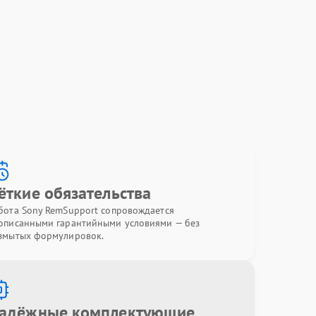
ёткие обязательства
бота Sony RemSupport сопровождается
описанными гарантийными условиями — без
змытых формулировок.
адёжные комплектующие