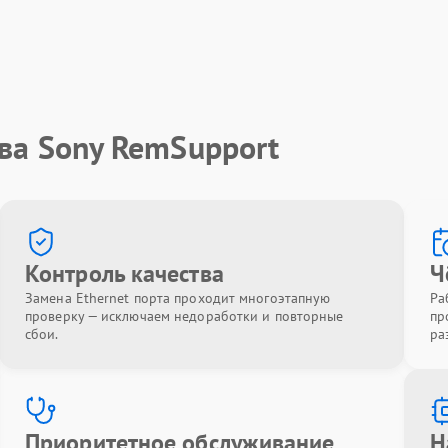
ва Sony RemSupport
Контроль качества
Ч
Замена Ethernet порта проходит многоэтапную
Ра
проверку — исключаем недоработки и повторные
пр
сбои.
ра
Приоритетное обслуживание
Н