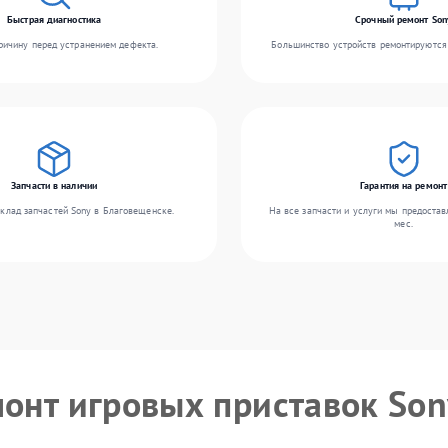
Быстрая диагностика
Срочный ремонт Son
ичину перед устранением дефекта.
Большинство устройств ремонтируются 
Запчасти в наличии
Гарантия на ремонт
клад запчастей Sony в Благовещенске.
На все запчасти и услуги мы предостав
мес.
монт игровых приставок Son