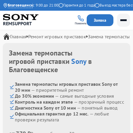
екс
Благовещенск
Ежедневно с 9:00 до 21:00
Гарантия до 1 года
Выезд мастера беспл
Заявка
REMSUPPORT
Позвонить
Главная
Ремонт игровых приставок
Замена термопасты
Замена термопасты
игровой приставки
Sony
в
Благовещенске
Замена термопасты игровых приставок Sony от
20 мин
— приоритетный ремонт
До 30% экономии
— самые выгодные условия
Контроль на каждом этапе
— прозрачный процесс
Диагностика Sony от 10 мин
— понятный вывод
Официальная гарантия до 12 мес.
— любые
проверки результата