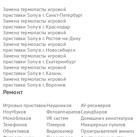
Замена термопасты игровой
приставки Sony в г.
Санкт-Петербург
Замена термопасты игровой
приставки Sony в г.
Краснодар
Замена термопасты игровой
приставки Sony в г.
Ростов-на-Дону
Замена термопасты игровой
приставки Sony в г.
Новосибирск
Замена термопасты игровой
приставки Sony в г.
Екатеринбург
Замена термопасты игровой
приставки Sony в г.
Казань
Замена термопасты игровой
приставки Sony в г.
Воронеж
Замена термопасты игровой
Ремонт
приставки Sony в г.
Волгоград
Замена термопасты игровой
Игровых приставок
Наушников
AV-ресиверов
приставки Sony в г.
Самара
Ноутбуков
Фотоаппаратов
Саундбаров
Замена термопасты игровой
Моноблоков
VR систем
Домашних кинотеатров
приставки Sony в г.
Пермь
Телефонов
Плееров
Микшерных пультов
Замена термопасты игровой
Объективов
Видеокамер
Проигрывателей винила
приставки Sony в г.
Красноярск
Замена термопасты игровой