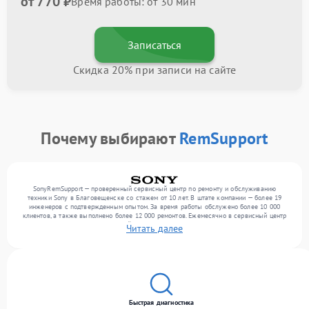
от 770 ₽
Время работы: от 30 мин
Записаться
Скидка 20% при записи на сайте
Почему выбирают
RemSupport
SonyRemSupport — проверенный сервисный центр по ремонту и обслуживанию
техники Sony в Благовещенске со стажем от 10 лет. В штате компании — более 19
инженеров с подтвержденным опытом. За время работы обслужено более 10 000
клиентов, а также выполнено более 12 000 ремонтов. Ежемесячно в сервисный центр
поступает более 300 обращений, включая , , . Мы выполняем ремонт различного
Читать далее
уровня сложности и предлагаем стабильный уровень сервиса благодаря
использованию современного оборудования.
Быстрая диагностика