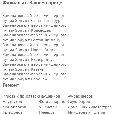
Филиалы в Вашем городе
Замена эквалайзеров микшерного
пульта Sony в г.
Санкт-Петербург
Замена эквалайзеров микшерного
пульта Sony в г.
Краснодар
Замена эквалайзеров микшерного
пульта Sony в г.
Ростов-на-Дону
Замена эквалайзеров микшерного
пульта Sony в г.
Новосибирск
Замена эквалайзеров микшерного
пульта Sony в г.
Екатеринбург
Замена эквалайзеров микшерного
пульта Sony в г.
Казань
Замена эквалайзеров микшерного
пульта Sony в г.
Воронеж
Замена эквалайзеров микшерного
Ремонт
пульта Sony в г.
Волгоград
Замена эквалайзеров микшерного
Игровых приставок
Наушников
AV-ресиверов
пульта Sony в г.
Самара
Ноутбуков
Фотоаппаратов
Саундбаров
Замена эквалайзеров микшерного
Моноблоков
VR систем
Домашних кинотеатров
пульта Sony в г.
Пермь
Телефонов
Плееров
Микшерных пультов
Замена эквалайзеров микшерного