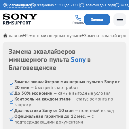
4.9 на Яндекс
Благовещенск
Ежедневно с 9:00 до 21:00
Гарантия до 1 года
Выезд м
Заявка
REMSUPPORT
Позвонить
Главная
Ремонт микшерных пультов
Замена эквалайзеров
Замена эквалайзеров
микшерного пульта
Sony
в
Благовещенске
Замена эквалайзеров микшерных пультов Sony от
20 мин
— быстрый старт работ
До 30% экономии
— самые выгодные условия
Контроль на каждом этапе
— статус ремонта по
запросу
Диагностика Sony от 10 мин
— понятный вывод
Официальная гарантия до 12 мес.
— с
подтверждающими документами