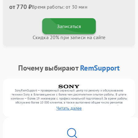
от 770 ₽
Время работы: от 30 мин
Записаться
Скидка 20% при записи на сайте
Почему выбирают
RemSupport
SonyRemSupport — проверенный сервисный центр по ремонту и обслуживанию
техники Sony в Благовещенске с более чем десятилетним опытом работы. В штате
компании — более 19 инженеров с профессиональной подготовкой. За время работы
обслужено более 10 000 клиентов, а также выполнено общее число ремонтов
превысило 12 000. Ежемесячно в сервисный центр поступает от 300 устройств,
Читать далее
включая , , . Мы устраняем поломки любой сложности и обеспечиваем надежный
результат благодаря использованию современного оборудования.