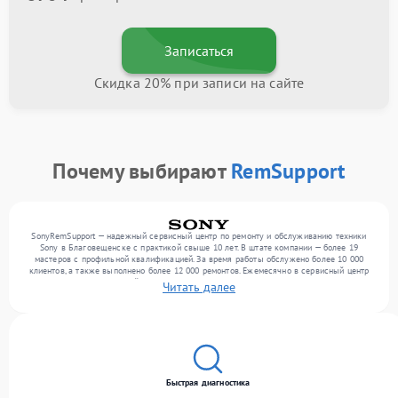
Записаться
Скидка 20% при записи на сайте
Почему выбирают
RemSupport
SonyRemSupport — надежный сервисный центр по ремонту и обслуживанию техники
Sony в Благовещенске с практикой свыше 10 лет. В штате компании — более 19
мастеров с профильной квалификацией. За время работы обслужено более 10 000
клиентов, а также выполнено более 12 000 ремонтов. Ежемесячно в сервисный центр
поступает более 300 устройств, включая , , . Мы выполняем ремонт различного уровня
Читать далее
сложности и предлагаем стабильный уровень сервиса благодаря опыту команды.
Быстрая диагностика