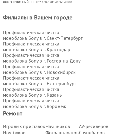
ООО "СЕРВИСНЫЙ ЦЕНТР"* 6685170650*668501001
Филиалы в Вашем городе
Профилактическая чистка
моноблока Sony в г.
Санкт-Петербург
Профилактическая чистка
моноблока Sony в г.
Краснодар
Профилактическая чистка
моноблока Sony в г.
Ростов-на-Дону
Профилактическая чистка
моноблока Sony в г.
Новосибирск
Профилактическая чистка
моноблока Sony в г.
Екатеринбург
Профилактическая чистка
моноблока Sony в г.
Казань
Профилактическая чистка
моноблока Sony в г.
Воронеж
Профилактическая чистка
Ремонт
моноблока Sony в г.
Волгоград
Профилактическая чистка
Игровых приставок
Наушников
AV-ресиверов
моноблока Sony в г.
Самара
Ноутбуков
Фотоаппаратов
Саундбаров