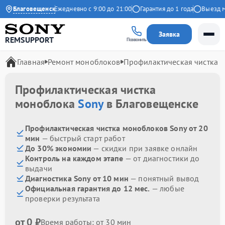
4.9 на Яндекс
Благовещенск
Ежедневно с 9:00 до 21:00
Гарантия до 1 года
Выезд мас
Заявка
REMSUPPORT
Позвонить
Главная
Ремонт моноблоков
Профилактическая чистка
Профилактическая чистка
моноблока
Sony
в Благовещенске
Профилактическая чистка моноблоков Sony от 20
мин
— быстрый старт работ
До 30% экономии
— скидки при заявке онлайн
Контроль на каждом этапе
— от диагностики до
выдачи
Диагностика Sony от 10 мин
— понятный вывод
Официальная гарантия до 12 мес.
— любые
проверки результата
от 0 ₽
Время работы: от 30 мин