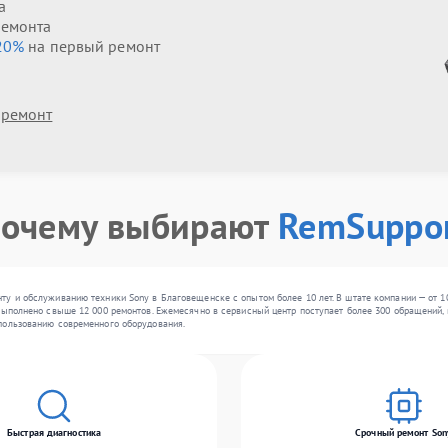
а
ремонта
20%
на первый ремонт
 ремонт
очему выбирают
RemSuppo
у и обслуживанию техники Sony в Благовещенске с опытом более 10 лет. В штате компании — от 10
выполнено свыше 12 000 ремонтов. Ежемесячно в сервисный центр поступает более 300 обращений, 
пользованию современного оборудования.
Быстрая диагностика
Срочный ремонт Son