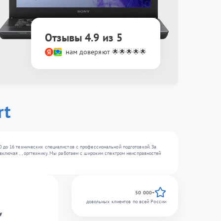
Отзывы 4.9 из 5
нам доверяют 🌟🌟🌟🌟🌟
rt
 до 16 технических специалистов с профессиональной подготовкой. За
включая , , оргтехнику. Мы работаем с широким спектром неисправностей
50 000+
довольных клиентов по всей России
y