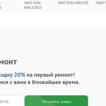
-
VAIO VGN-
VAIO VGN-NW120J
VAIO
S
NW11ZR/S
емонт
кидку 20%
на первый ремонт!
мся с вами в ближайшее время.
Отправить заявку