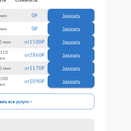
нта
Стоимость
0
Заказать
0
Заказать
1500
0
110
2860
1170
0
100
1090
зать все услуги