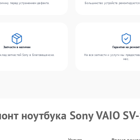
ичину перед устранением дефекта.
Большинство устройств ремонтируются 
Запчасти в наличии
Гарантия на ремонт
клад запчастей Sony в Благовещенске.
На все запчасти и услуги мы предостав
мес.
монт ноутбука Sony VAIO S