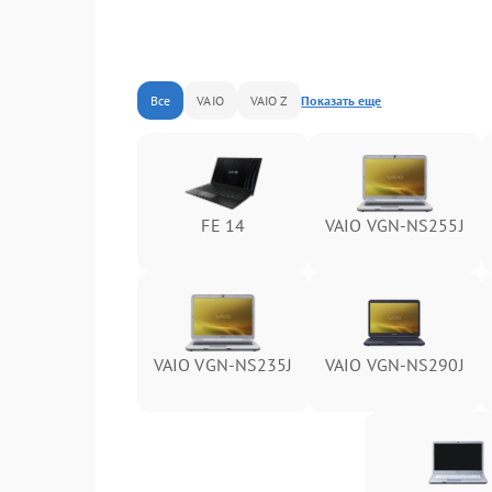
Все
VAIO
VAIO Z
Показать еще
FE 14
VAIO VGN-NS255J
VAIO VGN-NS235J
VAIO VGN-NS290J