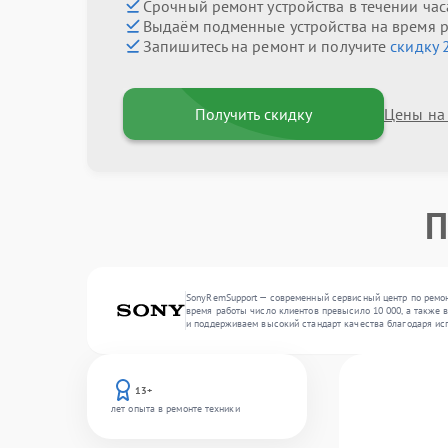
Срочный ремонт устройства в течении час
Выдаём подменные устройства на время 
Запишитесь на ремонт и получите
скидку 
Получить скидку
Цены на
П
SonyRemSupport — современный сервисный центр по ремонт
время работы число клиентов превысило 10 000, а также 
и поддерживаем высокий стандарт качества благодаря ис
13+
лет опыта в ремонте техники