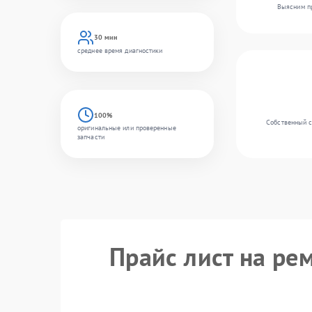
Выясним пр
30 мин
среднее время диагностики
100%
Собственный с
оригинальные или проверенные
запчасти
Прайс лист на ре