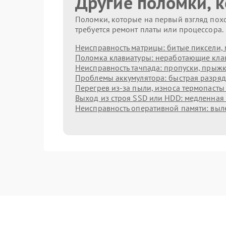
Другие поломки, 
Поломки, которые на первый взгляд похо
требуется ремонт платы или процессора.
Неисправность матрицы: битые пиксели, 
Поломка клавиатуры: неработающие клав
Неисправность тачпада: пропуски, прыжк
Проблемы аккумулятора: быстрая разрядк
Перегрев из‑за пыли, износа термопасты
Выход из строя SSD или HDD: медленная 
Неисправность оперативной памяти: выл