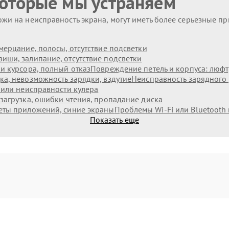
которые мы устраняем
жи на неисправность экрана, могут иметь более серьезные п
мерцание, полосы, отсутствие подсветки
иши, залипание, отсутствие подсветки
и курсора, полный отказ
Повреждение петель и корпуса: люф
а, невозможность зарядки, вздутие
Неисправность зарядного 
 или неисправности кулера
загрузка, ошибки чтения, пропадание диска
еты приложений, синие экраны
Проблемы Wi‑Fi или Bluetooth
Показать еще