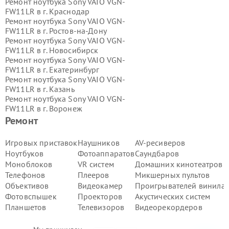
Ремонт ноутбука Sony VAIO VGN-
FW11LR в г.
Краснодар
Ремонт ноутбука Sony VAIO VGN-
FW11LR в г.
Ростов-на-Дону
Ремонт ноутбука Sony VAIO VGN-
FW11LR в г.
Новосибирск
Ремонт ноутбука Sony VAIO VGN-
FW11LR в г.
Екатеринбург
Ремонт ноутбука Sony VAIO VGN-
FW11LR в г.
Казань
Ремонт ноутбука Sony VAIO VGN-
FW11LR в г.
Воронеж
Ремонт ноутбука Sony VAIO VGN-
Ремонт
FW11LR в г.
Волгоград
Ремонт ноутбука Sony VAIO VGN-
Игровых приставок
Наушников
AV-ресиверов
FW11LR в г.
Самара
Ноутбуков
Фотоаппаратов
Саундбаров
Ремонт ноутбука Sony VAIO VGN-
Моноблоков
VR систем
Домашних кинотеатров
FW11LR в г.
Пермь
Телефонов
Плееров
Микшерных пультов
Ремонт ноутбука Sony VAIO VGN-
Объективов
Видеокамер
Проигрывателей винила
FW11LR в г.
Красноярск
Ремонт ноутбука Sony VAIO VGN-
Фотовспышек
Проекторов
Акустических систем
FW11LR в г.
Ижевск
Планшетов
Телевизоров
Видеорекордеров
Ремонт ноутбука Sony VAIO VGN-
FW11LR в г.
Челябинск