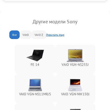
Другие модели Sony
Все
VAIO
VAIO Z
Показать еще
FE 14
VAIO VGN-NS255J
VAIO VGN-NS11MR/S
VAIO VGN-NW150J