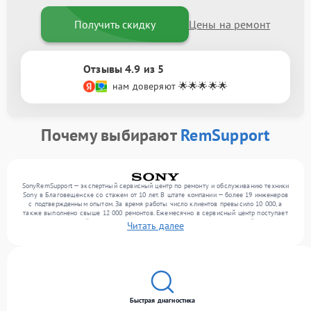
Получить скидку
Цены на ремонт
Отзывы 4.9 из 5
нам доверяют 🌟🌟🌟🌟🌟
Почему выбирают
RemSupport
SonyRemSupport — экспертный сервисный центр по ремонту и обслуживанию техники
Sony в Благовещенске со стажем от 10 лет. В штате компании — более 19 инженеров
с подтвержденным опытом. За время работы число клиентов превысило 10 000, а
также выполнено свыше 12 000 ремонтов. Ежемесячно в сервисный центр поступает
более 300 обращений, включая , , оргтехнику. Мы беремся за задачи любой сложности
Читать далее
и предлагаем стабильный уровень сервиса благодаря опыту команды.
Быстрая диагностика