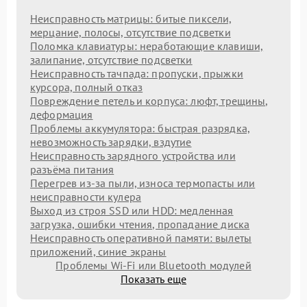
Неисправность матрицы: битые пиксели,
мерцание, полосы, отсутствие подсветки
Поломка клавиатуры: неработающие клавиши,
залипание, отсутствие подсветки
Неисправность тачпада: пропуски, прыжки
курсора, полный отказ
Повреждение петель и корпуса: люфт, трещины,
деформация
Проблемы аккумулятора: быстрая разрядка,
невозможность зарядки, вздутие
Неисправность зарядного устройства или
разъёма питания
Перегрев из‑за пыли, износа термопасты или
неисправности кулера
Выход из строя SSD или HDD: медленная
загрузка, ошибки чтения, пропадание диска
Неисправность оперативной памяти: вылеты
приложений, синие экраны
Проблемы Wi‑Fi или Bluetooth модулей
Показать еще