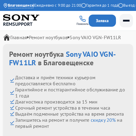
.9 на Яндекс
Благовещенск
Ежедневно с 9:00 до 21:00
Гарантия до 1 года
Выезд маст
Заявка
REMSUPPORT
Позвонить
Главная
Ремонт ноутбуков
Sony VAIO VGN-FW11LR
Ремонт ноутбука
Sony VAIO VGN-
FW11LR
в Благовещенске
Доставка и приём техники курьером
предоставляется бесплатно
Гарантийное и постгарантийное обслуживание до
1 года
Диагностика производится за 15 мин
Срочный ремонт устройства в течении часа
Выдаём подменные устройства на время ремонта
Запишитесь на ремонт и получите
скидку 20%
на
первый ремонт