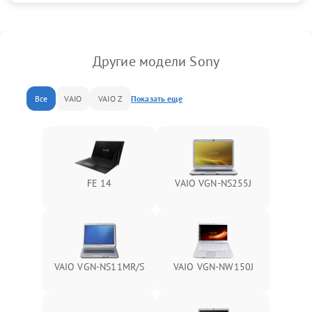
Другие модели Sony
Все
VAIO
VAIO Z
Показать еще
FE 14
VAIO VGN-NS255J
VAIO VGN-NS11MR/S
VAIO VGN-NW150J