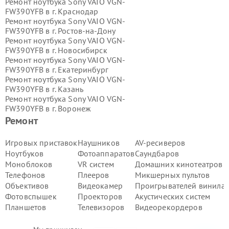
Ремонт ноутбука Sony VAIO VGN-
FW390YFB в г.
Краснодар
Ремонт ноутбука Sony VAIO VGN-
FW390YFB в г.
Ростов-на-Дону
Ремонт ноутбука Sony VAIO VGN-
FW390YFB в г.
Новосибирск
Ремонт ноутбука Sony VAIO VGN-
FW390YFB в г.
Екатеринбург
Ремонт ноутбука Sony VAIO VGN-
FW390YFB в г.
Казань
Ремонт ноутбука Sony VAIO VGN-
FW390YFB в г.
Воронеж
Ремонт ноутбука Sony VAIO VGN-
Ремонт
FW390YFB в г.
Волгоград
Ремонт ноутбука Sony VAIO VGN-
Игровых приставок
Наушников
AV-ресиверов
FW390YFB в г.
Самара
Ноутбуков
Фотоаппаратов
Саундбаров
Ремонт ноутбука Sony VAIO VGN-
Моноблоков
VR систем
Домашних кинотеатров
FW390YFB в г.
Пермь
Телефонов
Плееров
Микшерных пультов
Ремонт ноутбука Sony VAIO VGN-
Объективов
Видеокамер
Проигрывателей винила
FW390YFB в г.
Красноярск
Ремонт ноутбука Sony VAIO VGN-
Фотовспышек
Проекторов
Акустических систем
FW390YFB в г.
Ижевск
Планшетов
Телевизоров
Видеорекордеров
Ремонт ноутбука Sony VAIO VGN-
FW390YFB в г.
Челябинск