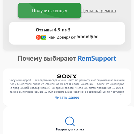
Получить скидку
Цены на ремонт
Отзывы 4.9 из 5
нам доверяют 🌟🌟🌟🌟🌟
Почему выбирают
RemSupport
SonyRemSupport — экспертный сервисный центр по ремонту и обслуживанию техники
Sony в Благовещенске со стажем от 10 лет. В штате компании — более 19 инженеров
с профильной квалификацией. За время работы число клиентов превысило 10 000, а
также выполнено свыше 12 000 ремонтов. Ежемесячно в сервисный центр поступает
свыше 300 единиц техники, включая , , оргтехнику. Мы устраняем поломки любой
Читать далее
сложности и предлагаем стабильный уровень сервиса благодаря квалификации
мастеров.
Быстрая диагностика