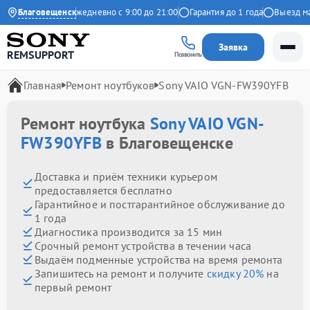
9 на Яндекс
Благовещенск
Ежедневно с 9:00 до 21:00
Гарантия до 1 года
Выезд масте
Заявка
REMSUPPORT
Позвонить
Главная
Ремонт ноутбуков
Sony VAIO VGN-FW390YFB
Ремонт ноутбука
Sony VAIO VGN-
FW390YFB
в Благовещенске
Доставка и приём техники курьером
предоставляется бесплатно
Гарантийное и постгарантийное обслуживание до
1 года
Диагностика производится за 15 мин
Срочный ремонт устройства в течении часа
Выдаём подменные устройства на время ремонта
Запишитесь на ремонт и получите
скидку 20%
на
первый ремонт