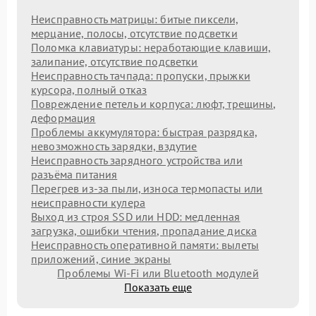
Неисправность матрицы: битые пиксели,
мерцание, полосы, отсутствие подсветки
Поломка клавиатуры: неработающие клавиши,
залипание, отсутствие подсветки
Неисправность тачпада: пропуски, прыжки
курсора, полный отказ
Повреждение петель и корпуса: люфт, трещины,
деформация
Проблемы аккумулятора: быстрая разрядка,
невозможность зарядки, вздутие
Неисправность зарядного устройства или
разъёма питания
Перегрев из‑за пыли, износа термопасты или
неисправности кулера
Выход из строя SSD или HDD: медленная
загрузка, ошибки чтения, пропадание диска
Неисправность оперативной памяти: вылеты
приложений, синие экраны
Проблемы Wi‑Fi или Bluetooth модулей
Показать еще