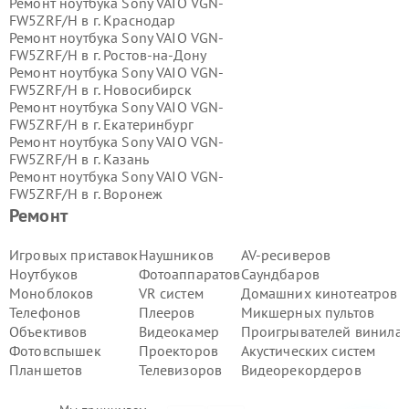
Ремонт ноутбука Sony VAIO VGN-
FW5ZRF/H в г.
Краснодар
Ремонт ноутбука Sony VAIO VGN-
FW5ZRF/H в г.
Ростов-на-Дону
Ремонт ноутбука Sony VAIO VGN-
FW5ZRF/H в г.
Новосибирск
Ремонт ноутбука Sony VAIO VGN-
FW5ZRF/H в г.
Екатеринбург
Ремонт ноутбука Sony VAIO VGN-
FW5ZRF/H в г.
Казань
Ремонт ноутбука Sony VAIO VGN-
FW5ZRF/H в г.
Воронеж
Ремонт ноутбука Sony VAIO VGN-
Ремонт
FW5ZRF/H в г.
Волгоград
Ремонт ноутбука Sony VAIO VGN-
Игровых приставок
Наушников
AV-ресиверов
FW5ZRF/H в г.
Самара
Ноутбуков
Фотоаппаратов
Саундбаров
Ремонт ноутбука Sony VAIO VGN-
Моноблоков
VR систем
Домашних кинотеатров
FW5ZRF/H в г.
Пермь
Телефонов
Плееров
Микшерных пультов
Ремонт ноутбука Sony VAIO VGN-
Объективов
Видеокамер
Проигрывателей винила
FW5ZRF/H в г.
Красноярск
Ремонт ноутбука Sony VAIO VGN-
Фотовспышек
Проекторов
Акустических систем
FW5ZRF/H в г.
Ижевск
Планшетов
Телевизоров
Видеорекордеров
Ремонт ноутбука Sony VAIO VGN-
FW5ZRF/H в г.
Челябинск