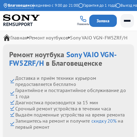
 на Яндекс
Благовещенск
Ежедневно с 9:00 до 21:00
Гарантия до 1 года
Выезд мастер
Заявка
REMSUPPORT
Позвонить
Главная
Ремонт ноутбуков
Sony VAIO VGN-FW5ZRF/H
Ремонт ноутбука
Sony VAIO VGN-
FW5ZRF/H
в Благовещенске
Доставка и приём техники курьером
предоставляется бесплатно
Гарантийное и постгарантийное обслуживание до
1 года
Диагностика производится за 15 мин
Срочный ремонт устройства в течении часа
Выдаём подменные устройства на время ремонта
Запишитесь на ремонт и получите
скидку 20%
на
первый ремонт