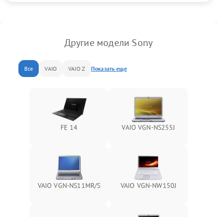
Другие модели Sony
Все
VAIO
VAIO Z
Показать еще
FE 14
VAIO VGN-NS255J
VAIO VGN-NS11MR/S
VAIO VGN-NW150J