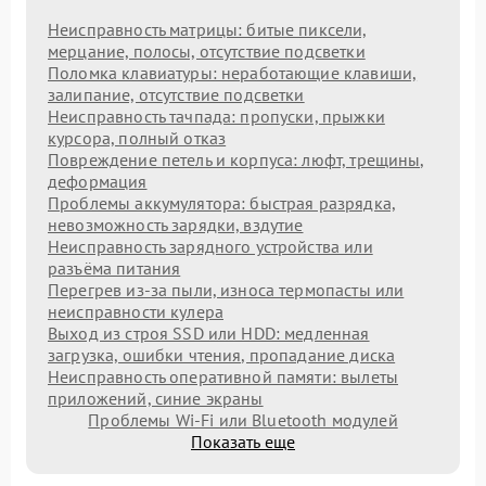
Неисправность матрицы: битые пиксели,
мерцание, полосы, отсутствие подсветки
Поломка клавиатуры: неработающие клавиши,
залипание, отсутствие подсветки
Неисправность тачпада: пропуски, прыжки
курсора, полный отказ
Повреждение петель и корпуса: люфт, трещины,
деформация
Проблемы аккумулятора: быстрая разрядка,
невозможность зарядки, вздутие
Неисправность зарядного устройства или
разъёма питания
Перегрев из‑за пыли, износа термопасты или
неисправности кулера
Выход из строя SSD или HDD: медленная
загрузка, ошибки чтения, пропадание диска
Неисправность оперативной памяти: вылеты
приложений, синие экраны
Проблемы Wi‑Fi или Bluetooth модулей
Показать еще