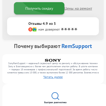
Получить скидку
Цены на ремонт
Отзывы 4.9 из 5
нам доверяют 🌟🌟🌟🌟🌟
Почему выбирают
RemSupport
SonyRemSupport — надежный сервисный центр по ремонту и обслуживанию техники
Sony в Благовещенске с более чем десятилетним опытом работы. В штате компании
— порядка 18 инженеров с профессиональной подготовкой. За время работы число
клиентов превысило 10 000, а также выполнено более 12 000 ремонтов. Ежемесячно в
сервисный центр поступает более 300 устройств, включая , , оргтехнику. Мы работаем
Читать далее
с широким спектром неисправностей и гарантируем высокое качество обслуживания
благодаря опыту команды.
Быстрая диагностика