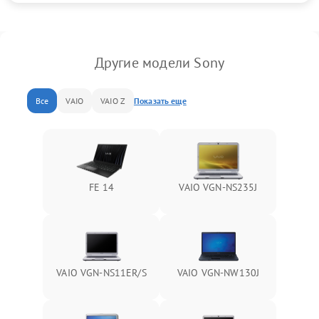
Другие модели Sony
Все
VAIO
VAIO Z
Показать еще
FE 14
VAIO VGN-NS235J
VAIO VGN-NS11ER/S
VAIO VGN-NW130J