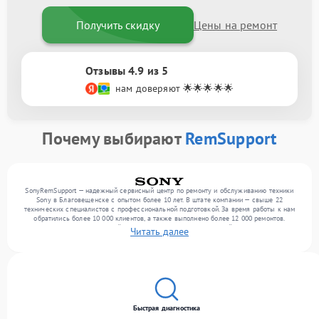
Получить скидку
Цены на ремонт
Отзывы 4.9 из 5
нам доверяют 🌟🌟🌟🌟🌟
Почему выбирают
RemSupport
SonyRemSupport — надежный сервисный центр по ремонту и обслуживанию техники
Sony в Благовещенске с опытом более 10 лет. В штате компании — свыше 22
технических специалистов с профессиональной подготовкой. За время работы к нам
обратились более 10 000 клиентов, а также выполнено более 12 000 ремонтов.
Ежемесячно в сервисный центр поступает более 300 устройств, включая , ,
Читать далее
оргтехнику. Мы беремся за задачи любой сложности и гарантируем высокое качество
обслуживания благодаря квалификации мастеров.
Быстрая диагностика