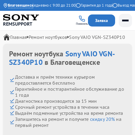
 на Яндекс
Благовещенск
Ежедневно с 9:00 до 21:00
Гарантия до 1 года
Выезд мастер
Заявка
REMSUPPORT
Позвонить
Главная
Ремонт ноутбуков
Sony VAIO VGN-SZ340P10
Ремонт ноутбука
Sony VAIO VGN-
SZ340P10
в Благовещенске
Доставка и приём техники курьером
предоставляется бесплатно
Гарантийное и постгарантийное обслуживание до
1 года
Диагностика производится за 15 мин
Срочный ремонт устройства в течении часа
Выдаём подменные устройства на время ремонта
Запишитесь на ремонт и получите
скидку 20%
на
первый ремонт