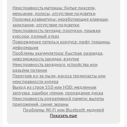
Неисправность матрицы: битые пиксели,
мерцание, полосы, отсутствие подсветки
Поломка клавиатуры: неработающие клавиши,
залипание, отсутствие подсветки
Неисправность тачпада: пропуски, прыжки
курсора, полный отказ
Повреждение петель и корпуса: люфт, трещины,
деформация
Проблемы аккумулятора: быстрая разрядка,
невозможность зарядки, вздутие
Неисправность зарядного устройства или
разъёма питания
Перегрев из‑за пыли, износа термопасты или
неисправности кулера
Выход из строя SSD или HDD: медленная
загрузка, ошибки чтения, пропадание диска
Неисправность оперативной памяти: вылеты
приложений, синие экраны
Проблемы Wi‑Fi или Bluetooth модулей
Показать еще