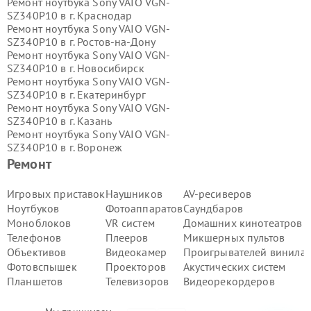
Ремонт ноутбука Sony VAIO VGN-
SZ340P10 в г.
Краснодар
Ремонт ноутбука Sony VAIO VGN-
SZ340P10 в г.
Ростов-на-Дону
Ремонт ноутбука Sony VAIO VGN-
SZ340P10 в г.
Новосибирск
Ремонт ноутбука Sony VAIO VGN-
SZ340P10 в г.
Екатеринбург
Ремонт ноутбука Sony VAIO VGN-
SZ340P10 в г.
Казань
Ремонт ноутбука Sony VAIO VGN-
SZ340P10 в г.
Воронеж
Ремонт ноутбука Sony VAIO VGN-
Ремонт
SZ340P10 в г.
Волгоград
Ремонт ноутбука Sony VAIO VGN-
Игровых приставок
Наушников
AV-ресиверов
SZ340P10 в г.
Самара
Ноутбуков
Фотоаппаратов
Саундбаров
Ремонт ноутбука Sony VAIO VGN-
Моноблоков
VR систем
Домашних кинотеатров
SZ340P10 в г.
Пермь
Телефонов
Плееров
Микшерных пультов
Ремонт ноутбука Sony VAIO VGN-
Объективов
Видеокамер
Проигрывателей винила
SZ340P10 в г.
Красноярск
Ремонт ноутбука Sony VAIO VGN-
Фотовспышек
Проекторов
Акустических систем
SZ340P10 в г.
Ижевск
Планшетов
Телевизоров
Видеорекордеров
Ремонт ноутбука Sony VAIO VGN-
SZ340P10 в г.
Челябинск