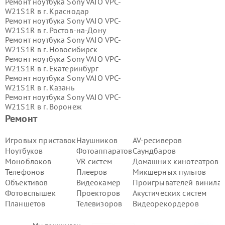
Ремонт ноутбука Sony VAIO VPC-
W21S1R в г.
Краснодар
Ремонт ноутбука Sony VAIO VPC-
W21S1R в г.
Ростов-на-Дону
Ремонт ноутбука Sony VAIO VPC-
W21S1R в г.
Новосибирск
Ремонт ноутбука Sony VAIO VPC-
W21S1R в г.
Екатеринбург
Ремонт ноутбука Sony VAIO VPC-
W21S1R в г.
Казань
Ремонт ноутбука Sony VAIO VPC-
W21S1R в г.
Воронеж
Ремонт ноутбука Sony VAIO VPC-
Ремонт
W21S1R в г.
Волгоград
Ремонт ноутбука Sony VAIO VPC-
Игровых приставок
Наушников
AV-ресиверов
W21S1R в г.
Самара
Ноутбуков
Фотоаппаратов
Саундбаров
Ремонт ноутбука Sony VAIO VPC-
Моноблоков
VR систем
Домашних кинотеатров
W21S1R в г.
Пермь
Телефонов
Плееров
Микшерных пультов
Ремонт ноутбука Sony VAIO VPC-
Объективов
Видеокамер
Проигрывателей винила
W21S1R в г.
Красноярск
Ремонт ноутбука Sony VAIO VPC-
Фотовспышек
Проекторов
Акустических систем
W21S1R в г.
Ижевск
Планшетов
Телевизоров
Видеорекордеров
Ремонт ноутбука Sony VAIO VPC-
W21S1R в г.
Челябинск