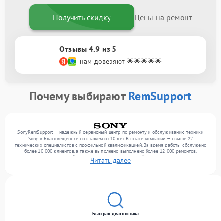
Получить скидку
Цены на ремонт
Отзывы 4.9 из 5
нам доверяют 🌟🌟🌟🌟🌟
Почему выбирают
RemSupport
SonyRemSupport — надежный сервисный центр по ремонту и обслуживанию техники
Sony в Благовещенске со стажем от 10 лет. В штате компании — свыше 22
технических специалистов с профильной квалификацией. За время работы обслужено
более 10 000 клиентов, а также выполнено выполнено более 12 000 ремонтов.
Ежемесячно в сервисный центр поступает от 300 устройств, включая , , оргтехнику.
Читать далее
Мы работаем с широким спектром неисправностей и поддерживаем высокий
стандарт качества благодаря использованию современного оборудования.
Быстрая диагностика