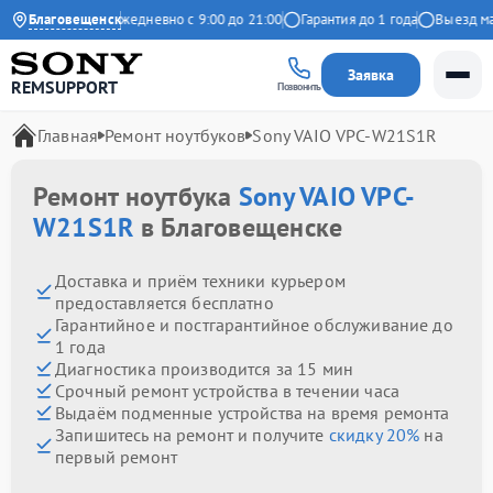
9 на Яндекс
Благовещенск
Ежедневно с 9:00 до 21:00
Гарантия до 1 года
Выезд масте
Заявка
REMSUPPORT
Позвонить
Главная
Ремонт ноутбуков
Sony VAIO VPC-W21S1R
Ремонт ноутбука
Sony VAIO VPC-
W21S1R
в Благовещенске
Доставка и приём техники курьером
предоставляется бесплатно
Гарантийное и постгарантийное обслуживание до
1 года
Диагностика производится за 15 мин
Срочный ремонт устройства в течении часа
Выдаём подменные устройства на время ремонта
Запишитесь на ремонт и получите
скидку 20%
на
первый ремонт