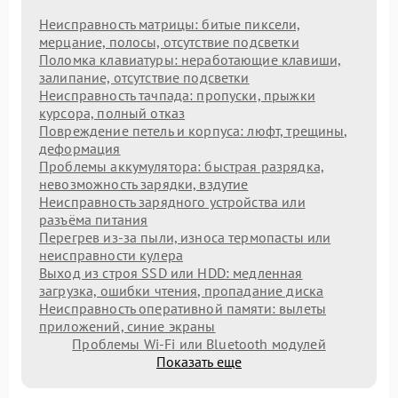
Неисправность матрицы: битые пиксели,
мерцание, полосы, отсутствие подсветки
Поломка клавиатуры: неработающие клавиши,
залипание, отсутствие подсветки
Неисправность тачпада: пропуски, прыжки
курсора, полный отказ
Повреждение петель и корпуса: люфт, трещины,
деформация
Проблемы аккумулятора: быстрая разрядка,
невозможность зарядки, вздутие
Неисправность зарядного устройства или
разъёма питания
Перегрев из‑за пыли, износа термопасты или
неисправности кулера
Выход из строя SSD или HDD: медленная
загрузка, ошибки чтения, пропадание диска
Неисправность оперативной памяти: вылеты
приложений, синие экраны
Проблемы Wi‑Fi или Bluetooth модулей
Показать еще