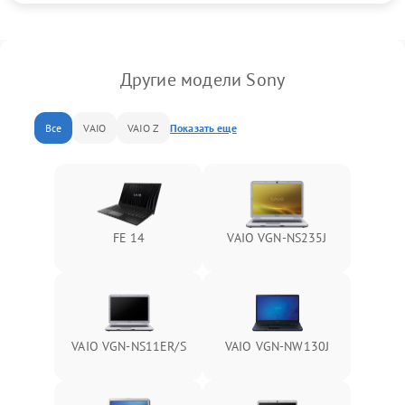
Другие модели Sony
Все
VAIO
VAIO Z
Показать еще
FE 14
VAIO VGN-NS235J
VAIO VGN-NS11ER/S
VAIO VGN-NW130J