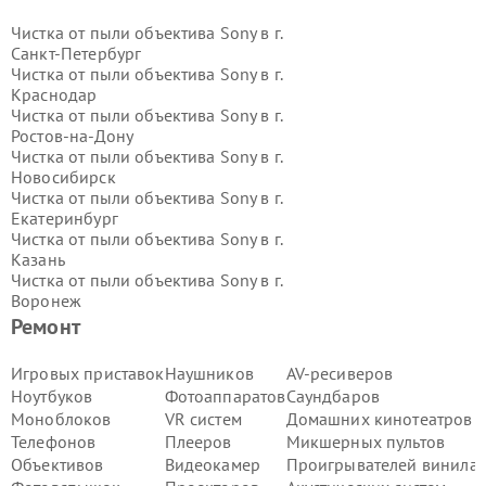
Чистка от пыли объектива Sony в г.
Санкт-Петербург
Чистка от пыли объектива Sony в г.
Краснодар
Чистка от пыли объектива Sony в г.
Ростов-на-Дону
Чистка от пыли объектива Sony в г.
Новосибирск
Чистка от пыли объектива Sony в г.
Екатеринбург
Чистка от пыли объектива Sony в г.
Казань
Чистка от пыли объектива Sony в г.
Воронеж
Чистка от пыли объектива Sony в г.
Ремонт
Волгоград
Чистка от пыли объектива Sony в г.
Игровых приставок
Наушников
AV-ресиверов
Самара
Ноутбуков
Фотоаппаратов
Саундбаров
Чистка от пыли объектива Sony в г.
Моноблоков
VR систем
Домашних кинотеатров
Пермь
Телефонов
Плееров
Микшерных пультов
Чистка от пыли объектива Sony в г.
Объективов
Видеокамер
Проигрывателей винила
Красноярск
Чистка от пыли объектива Sony в г.