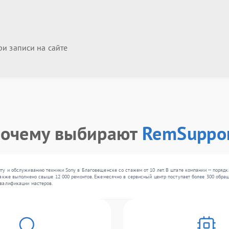
и записи на сайте
очему выбирают
RemSuppo
у и обслуживанию техники Sony в Благовещенске со стажем от 10 лет. В штате компании — порядк
акже выполнено свыше 12 000 ремонтов. Ежемесячно в сервисный центр поступает более 300 обраще
валификации мастеров.