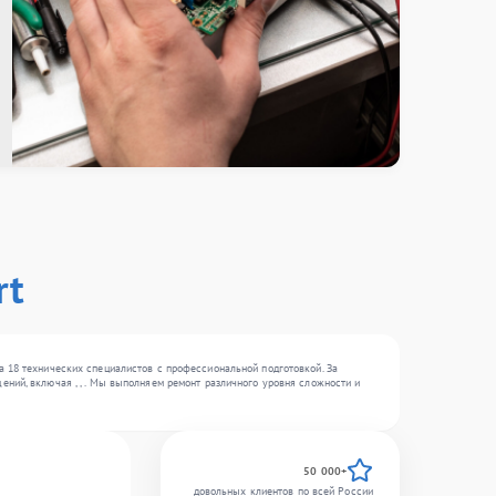
rt
а 18 технических специалистов с профессиональной подготовкой. За
ний, включая , , . Мы выполняем ремонт различного уровня сложности и
50 000+
довольных клиентов по всей России