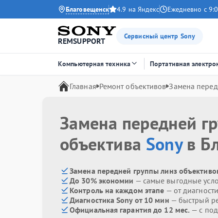
Благовещенск
4.9 на Яндекс
Ежедневно с 9:0
Сервисный центр Sony
REMSUPPORT
Компьютерная техника
Портативная электро
Главная
Ремонт объективов
Замена перед
Замена передней г
объектива
Sony
в Б
Замена передней группы линз объективов
До 30% экономии
— самые выгодные усл
Контроль на каждом этапе
— от диагност
Диагностика Sony от 10 мин
— быстрый ре
Официальная гарантия до 12 мес.
— с под