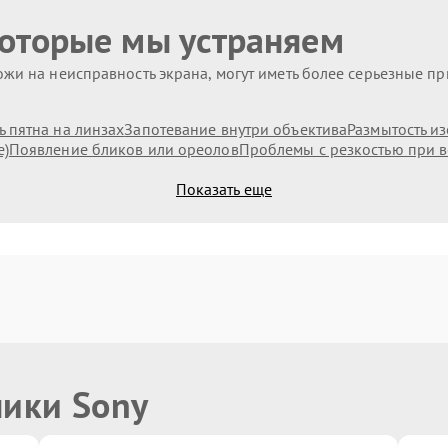
которые мы устраняем
жи на неисправность экрана, могут иметь более серьезные п
 пятна на линзах
Запотевание внутри объектива
Размытость и
е)
Появление бликов или ореолов
Проблемы с резкостью при в
Показать еще
ники Sony