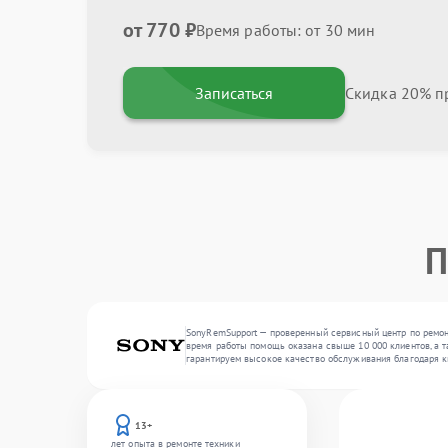
от 770 ₽
Время работы: от 30 мин
Записаться
Скидка 20% пр
П
SonyRemSupport — проверенный сервисный центр по ремонт
время работы помощь оказана свыше 10 000 клиентов, а т
гарантируем высокое качество обслуживания благодаря к
13+
лет опыта в ремонте техники