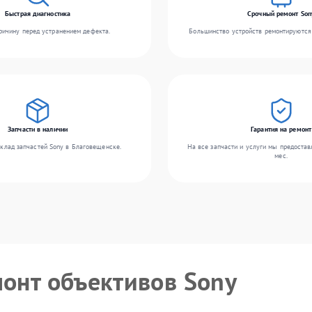
Быстрая диагностика
Срочный ремонт Son
ичину перед устранением дефекта.
Большинство устройств ремонтируются 
Запчасти в наличии
Гарантия на ремонт
клад запчастей Sony в Благовещенске.
На все запчасти и услуги мы предостав
мес.
монт объективов Sony