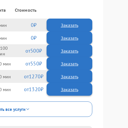
нта
Стоимость
0
Заказать
0
Заказать
100
500
550
0
1270
0
1320
0
ть все услуги