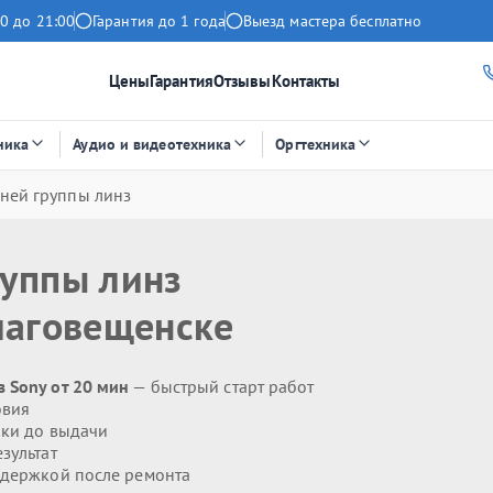
0 до 21:00
Гарантия до 1 года
Выезд мастера бесплатно
Цены
Гарантия
Отзывы
Контакты
ника
Аудио и видеотехника
Оргтехника
ней группы линз
руппы линз
лаговещенске
 Sony от 20 мин
— быстрый старт работ
овия
ики до выдачи
зультат
держкой после ремонта