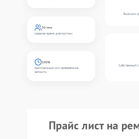
Выясним пр
30 мин
среднее время диагностики
100%
Собственный с
оригинальные или проверенные
запчасти
Прайс лист на ре