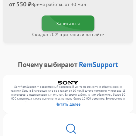
от 550 ₽
Время работы: от 30 мин
Записаться
Скидка 20% при записи на сайте
Почему выбирают
RemSupport
SonyRemSupport — современный сервисный центр по ремонту и обслуживанию
техники Sony в Благовещенске со стажем от 10 лет. В штате компании — порядка 18
инженеров с подтвержденным опытом. За время работы к нам обратились более 10
000 клиентов, а также выполнено выполнено более 12 000 ремонтов. Ежемесячно в
сервисный центр поступает от 300 устройств, включая , , . Мы работаем с широким
Читать далее
спектром неисправностей и обеспечиваем надежный результат благодаря
использованию современного оборудования.