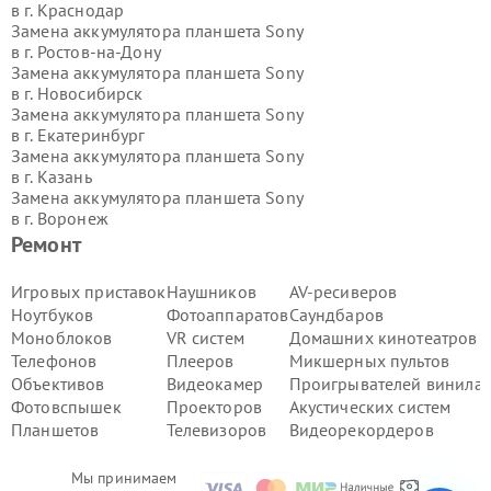
в г.
Краснодар
Замена аккумулятора планшета Sony
в г.
Ростов-на-Дону
Замена аккумулятора планшета Sony
в г.
Новосибирск
Замена аккумулятора планшета Sony
в г.
Екатеринбург
Замена аккумулятора планшета Sony
в г.
Казань
Замена аккумулятора планшета Sony
в г.
Воронеж
Замена аккумулятора планшета Sony
Ремонт
в г.
Волгоград
Замена аккумулятора планшета Sony
Игровых приставок
Наушников
AV-ресиверов
в г.
Самара
Ноутбуков
Фотоаппаратов
Саундбаров
Замена аккумулятора планшета Sony
Моноблоков
VR систем
Домашних кинотеатров
в г.
Пермь
Телефонов
Плееров
Микшерных пультов
Замена аккумулятора планшета Sony
Объективов
Видеокамер
Проигрывателей винила
в г.
Красноярск
Замена аккумулятора планшета Sony
Фотовспышек
Проекторов
Акустических систем
в г.
Ижевск
Планшетов
Телевизоров
Видеорекордеров
Замена аккумулятора планшета Sony
в г.
Челябинск
Мы принимаем
Замена аккумулятора планшета Sony