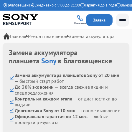
4.9 на Яндекс
Благовещенск
Ежедневно с 9:00 до 21:00
Гарантия до 1 года
Выезд ма
Заявка
REMSUPPORT
Позвонить
Главная
Ремонт планшетов
Замена аккумулятора
Замена аккумулятора
планшета
Sony
в Благовещенске
Замена аккумулятора планшетов Sony от 20 мин
— быстрый старт работ
До 30% экономии
— всегда свежие акции и
спецпредложения
Контроль на каждом этапе
— от диагностики до
выдачи
Диагностика Sony от 10 мин
— точное выявление
Официальная гарантия до 12 мес.
— любые
проверки результата