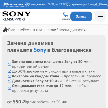
4.9 на Яндекс
Благовещенск
Ежедневно с 9:00 до 21:00
Гарантия до 1 года
Выезд м
Заявка
REMSUPPORT
Позвонить
Главная
Ремонт планшетов
Замена динамика
Замена динамика
планшета
Sony
в Благовещенске
Замена динамика планшетов Sony от 20 мин
—
приоритетный ремонт
До 30% экономии
— скидки при заявке онлайн
Контроль на каждом этапе
— прозрачный процесс
Диагностика Sony от 10 мин
— быстрый результат
Официальная гарантия до 12 мес.
— любые
проверки результата
от 550 ₽
Время работы: от 30 мин