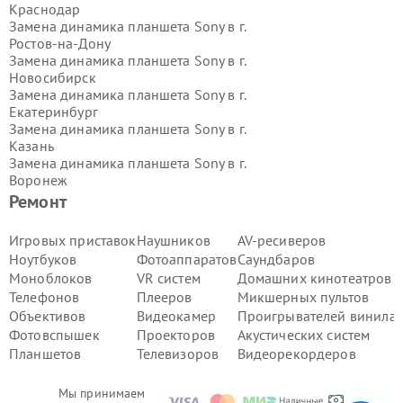
Краснодар
Замена динамика планшета Sony в г.
Ростов-на-Дону
Замена динамика планшета Sony в г.
Новосибирск
Замена динамика планшета Sony в г.
Екатеринбург
Замена динамика планшета Sony в г.
Казань
Замена динамика планшета Sony в г.
Воронеж
Замена динамика планшета Sony в г.
Ремонт
Волгоград
Замена динамика планшета Sony в г.
Игровых приставок
Наушников
AV-ресиверов
Самара
Ноутбуков
Фотоаппаратов
Саундбаров
Замена динамика планшета Sony в г.
Моноблоков
VR систем
Домашних кинотеатров
Пермь
Телефонов
Плееров
Микшерных пультов
Замена динамика планшета Sony в г.
Объективов
Видеокамер
Проигрывателей винила
Красноярск
Замена динамика планшета Sony в г.
Фотовспышек
Проекторов
Акустических систем
Ижевск
Планшетов
Телевизоров
Видеорекордеров
Замена динамика планшета Sony в г.
Челябинск
Мы принимаем
Замена динамика планшета Sony в г.