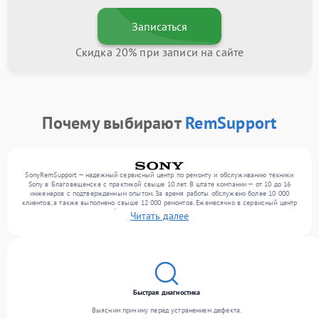
Записаться
Скидка 20% при записи на сайте
Почему выбирают
RemSupport
SonyRemSupport — надежный сервисный центр по ремонту и обслуживанию техники
Sony в Благовещенске с практикой свыше 10 лет. В штате компании — от 10 до 16
инженеров с подтвержденным опытом. За время работы обслужено более 10 000
клиентов, а также выполнено свыше 12 000 ремонтов. Ежемесячно в сервисный центр
поступает от 300 устройств, включая , , . Мы работаем с широким спектром
Читать далее
неисправностей и обеспечиваем надежный результат благодаря использованию
современного оборудования.
Быстрая диагностика
Выясним причину перед устранением дефекта.