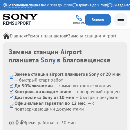
9 на Яндекс
Благовещенск
Ежедневно с 9:00 до 21:00
Гарантия до 1 года
Выезд масте
Заявка
REMSUPPORT
Позвонить
Главная
Ремонт планшетов
Замена станции Airport
Замена станции Airport
планшета
Sony
в Благовещенске
Замена станции airport планшетов Sony от 20 мин
— быстрый старт работ
До 30% экономии
— самые выгодные условия
Контроль на каждом этапе
— прозрачный процесс
Диагностика Sony от 10 мин
— быстрый результат
Официальная гарантия до 12 мес.
— с
подтверждающими документами
от 0 ₽
Время работы: от 30 мин