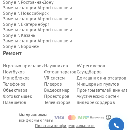
Sony в г.
Ростов-на-Дону
Замена станции Airport планшета
Sony в г.
Новосибирск
Замена станции Airport планшета
Sony в г.
Екатеринбург
Замена станции Airport планшета
Sony в г.
Казань
Замена станции Airport планшета
Sony в г.
Воронеж
Замена станции Airport планшета
Ремонт
Sony в г.
Волгоград
Замена станции Airport планшета
Игровых приставок
Наушников
AV-ресиверов
Sony в г.
Самара
Ноутбуков
Фотоаппаратов
Саундбаров
Замена станции Airport планшета
Моноблоков
VR систем
Домашних кинотеатров
Sony в г.
Пермь
Телефонов
Плееров
Микшерных пультов
Замена станции Airport планшета
Объективов
Видеокамер
Проигрывателей винила
Sony в г.
Красноярск
Замена станции Airport планшета
Фотовспышек
Проекторов
Акустических систем
Sony в г.
Ижевск
Планшетов
Телевизоров
Видеорекордеров
Замена станции Airport планшета
Sony в г.
Челябинск
Мы принимаем
Замена станции Airport планшета
все формы оплаты
Sony в г.
Тюмень
Политика конфиденциальности
Замена станции Airport планшета