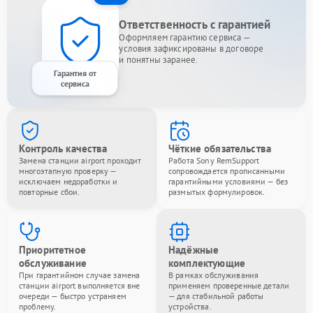
Ответственность с гарантией
Оформляем гарантию сервиса —
условия зафиксированы в договоре
и понятны заранее.
Гарантия от
сервиса
Контроль качества
Чёткие обязательства
Замена станции airport проходит
Работа Sony RemSupport
многоэтапную проверку —
сопровождается прописанными
исключаем недоработки и
гарантийными условиями — без
повторные сбои.
размытых формулировок.
Приоритетное
Надёжные
обслуживание
комплектующие
При гарантийном случае замена
В рамках обслуживания
станции airport выполняется вне
применяем проверенные детали
очереди — быстро устраняем
— для стабильной работы
проблему.
устройства.