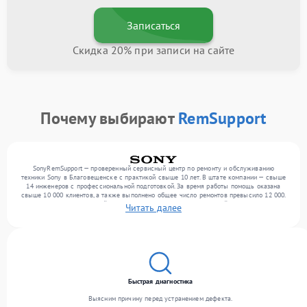
Записаться
Скидка 20% при записи на сайте
Почему выбирают
RemSupport
SonyRemSupport — проверенный сервисный центр по ремонту и обслуживанию
техники Sony в Благовещенске с практикой свыше 10 лет. В штате компании — свыше
14 инженеров с профессиональной подготовкой. За время работы помощь оказана
свыше 10 000 клиентов, а также выполнено общее число ремонтов превысило 12 000.
Ежемесячно в сервисный центр поступает более 300 обращений, включая , , . Мы
Читать далее
выполняем ремонт различного уровня сложности и обеспечиваем надежный
результат благодаря отлаженным процессам ремонта.
Быстрая диагностика
Выясним причину перед устранением дефекта.