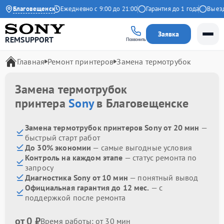
4.9 на Яндекс
Благовещенск
Ежедневно с 9:00 до 21:00
Гарантия до 1 года
Выезд м
Заявка
REMSUPPORT
Позвонить
Главная
Ремонт принтеров
Замена термотрубок
Замена термотрубок
принтера
Sony
в Благовещенске
Замена термотрубок принтеров Sony от 20 мин
—
быстрый старт работ
До 30% экономии
— самые выгодные условия
Контроль на каждом этапе
— статус ремонта по
запросу
Диагностика Sony от 10 мин
— понятный вывод
Официальная гарантия до 12 мес.
— с
поддержкой после ремонта
от 0 ₽
Время работы: от 30 мин