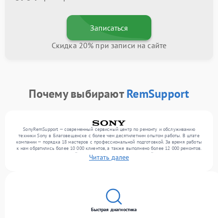
Записаться
Скидка 20% при записи на сайте
Почему выбирают
RemSupport
SonyRemSupport — современный сервисный центр по ремонту и обслуживанию
техники Sony в Благовещенске с более чем десятилетним опытом работы. В штате
компании — порядка 18 мастеров с профессиональной подготовкой. За время работы
к нам обратились более 10 000 клиентов, а также выполнено более 12 000 ремонтов.
Ежемесячно в сервисный центр поступает более 300 устройств, включая , , . Мы
Читать далее
работаем с широким спектром неисправностей и обеспечиваем надежный результат
благодаря квалификации мастеров.
Быстрая диагностика