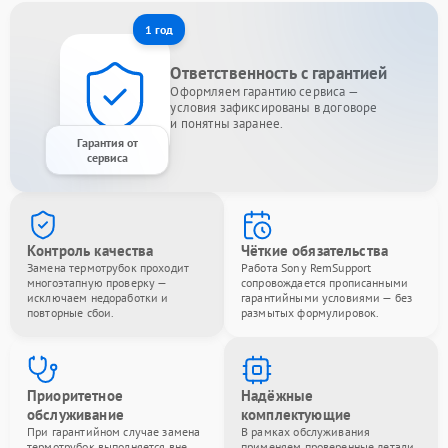
1 год
Ответственность с гарантией
Оформляем гарантию сервиса —
условия зафиксированы в договоре
и понятны заранее.
Гарантия от
сервиса
Контроль качества
Чёткие обязательства
Замена термотрубок проходит
Работа Sony RemSupport
многоэтапную проверку —
сопровождается прописанными
исключаем недоработки и
гарантийными условиями — без
повторные сбои.
размытых формулировок.
Приоритетное
Надёжные
обслуживание
комплектующие
При гарантийном случае замена
В рамках обслуживания
термотрубок выполняется вне
применяем проверенные детали