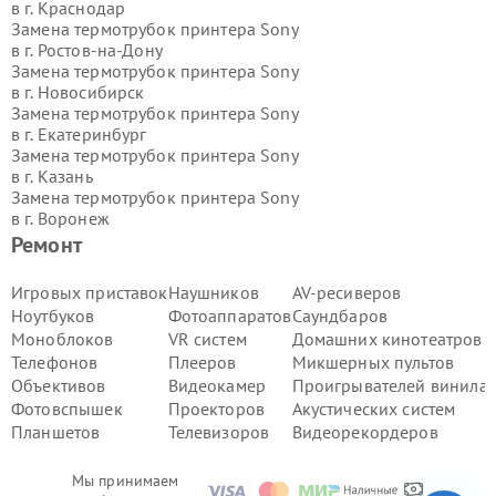
в г.
Краснодар
Замена термотрубок принтера Sony
в г.
Ростов-на-Дону
Замена термотрубок принтера Sony
в г.
Новосибирск
Замена термотрубок принтера Sony
в г.
Екатеринбург
Замена термотрубок принтера Sony
в г.
Казань
Замена термотрубок принтера Sony
в г.
Воронеж
Замена термотрубок принтера Sony
Ремонт
в г.
Волгоград
Замена термотрубок принтера Sony
Игровых приставок
Наушников
AV-ресиверов
в г.
Самара
Ноутбуков
Фотоаппаратов
Саундбаров
Замена термотрубок принтера Sony
Моноблоков
VR систем
Домашних кинотеатров
в г.
Пермь
Телефонов
Плееров
Микшерных пультов
Замена термотрубок принтера Sony
Объективов
Видеокамер
Проигрывателей винила
в г.
Красноярск
Замена термотрубок принтера Sony
Фотовспышек
Проекторов
Акустических систем
в г.
Ижевск
Планшетов
Телевизоров
Видеорекордеров
Замена термотрубок принтера Sony
в г.
Челябинск
Мы принимаем
Замена термотрубок принтера Sony