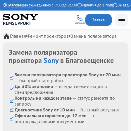
4.9 на Яндекс
Благовещенск
Ежедневно с 9:00 до 21:00
Гарантия до 1 года
Выезд мас
Заявка
REMSUPPORT
Позвонить
Главная
Ремонт проекторов
Замена поляризатора
Замена поляризатора
проектора
Sony
в Благовещенске
Замена поляризатора проекторов Sony от 20 мин
— быстрый старт работ
До 30% экономии
— всегда свежие акции и
спецпредложения
Контроль на каждом этапе
— статус ремонта по
запросу
Диагностика Sony от 10 мин
— быстрый результат
Официальная гарантия до 12 мес.
— с
подтверждающими документами