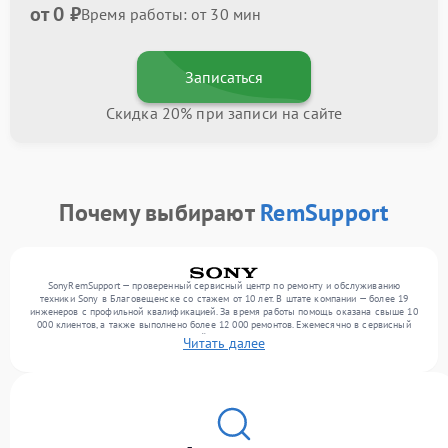
от 0 ₽
Время работы: от 30 мин
Записаться
Скидка 20% при записи на сайте
Почему выбирают
RemSupport
SonyRemSupport — проверенный сервисный центр по ремонту и обслуживанию
техники Sony в Благовещенске со стажем от 10 лет. В штате компании — более 19
инженеров с профильной квалификацией. За время работы помощь оказана свыше 10
000 клиентов, а также выполнено более 12 000 ремонтов. Ежемесячно в сервисный
центр поступает более 300 обращений, включая , , оргтехнику. Мы выполняем ремонт
Читать далее
различного уровня сложности и предлагаем стабильный уровень сервиса благодаря
опыту команды.