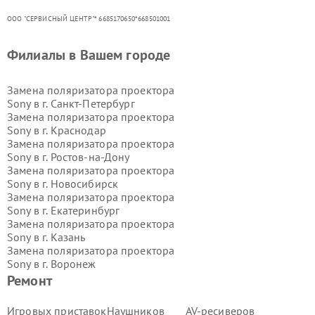
ООО "СЕРВИСНЫЙ ЦЕНТР"* 6685170650*668501001
Филиалы в Вашем городе
Замена поляризатора проектора
Sony в г.
Санкт-Петербург
Замена поляризатора проектора
Sony в г.
Краснодар
Замена поляризатора проектора
Sony в г.
Ростов-на-Дону
Замена поляризатора проектора
Sony в г.
Новосибирск
Замена поляризатора проектора
Sony в г.
Екатеринбург
Замена поляризатора проектора
Sony в г.
Казань
Замена поляризатора проектора
Sony в г.
Воронеж
Замена поляризатора проектора
Ремонт
Sony в г.
Волгоград
Замена поляризатора проектора
Игровых приставок
Наушников
AV-ресиверов