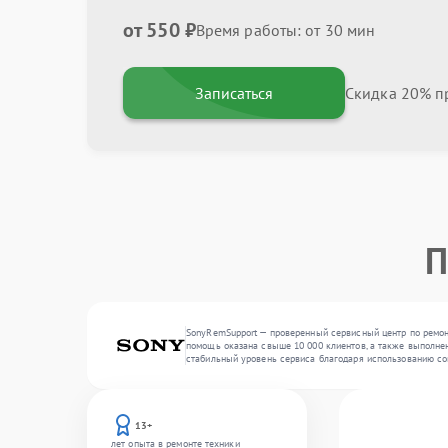
от 550 ₽
Время работы: от 30 мин
Записаться
Скидка 20% пр
П
SonyRemSupport — проверенный сервисный центр по ремонт
помощь оказана свыше 10 000 клиентов, а также выполнен
стабильный уровень сервиса благодаря использованию со
13+
лет опыта в ремонте техники