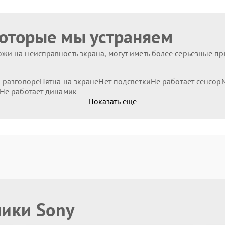
которые мы устраняем
жи на неисправность экрана, могут иметь более серьезные п
и разговоре
Пятна на экране
Нет подсветки
Не работает сенсор
Не работает динамик
Показать еще
ники Sony