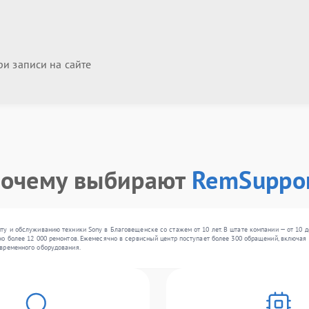
и записи на сайте
очему выбирают
RemSuppo
у и обслуживанию техники Sony в Благовещенске со стажем от 10 лет. В штате компании — от 10 д
о более 12 000 ремонтов. Ежемесячно в сервисный центр поступает более 300 обращений, включая ,
временного оборудования.