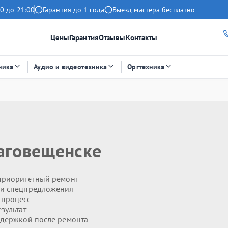
0 до 21:00
Гарантия до 1 года
Выезд мастера бесплатно
Цены
Гарантия
Отзывы
Контакты
ника
Аудио и видеотехника
Оргтехника
аговещенске
приоритетный ремонт
 и спецпредложения
 процесс
зультат
держкой после ремонта