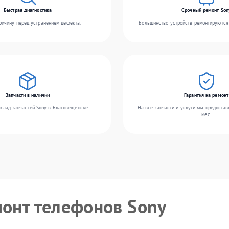
Быстрая диагностика
Срочный ремонт Son
ичину перед устранением дефекта.
Большинство устройств ремонтируются 
Запчасти в наличии
Гарантия на ремонт
клад запчастей Sony в Благовещенске.
На все запчасти и услуги мы предостав
мес.
монт телефонов Sony