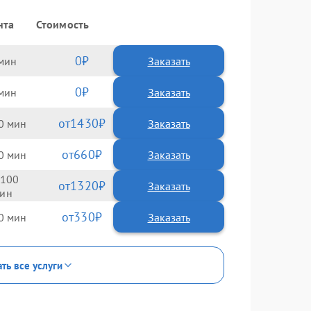
нта
Стоимость
0
Заказать
0
Заказать
1430
0
660
0
100
1320
330
0
ть все услуги