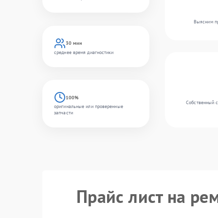
Выясним пр
30 мин
среднее время диагностики
100%
Собственный с
оригинальные или проверенные
запчасти
Прайс лист на ре