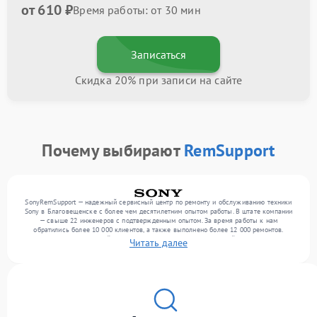
от 610 ₽
Время работы: от 30 мин
Записаться
Скидка 20% при записи на сайте
Почему выбирают
RemSupport
SonyRemSupport — надежный сервисный центр по ремонту и обслуживанию техники
Sony в Благовещенске с более чем десятилетним опытом работы. В штате компании
— свыше 22 инженеров с подтвержденным опытом. За время работы к нам
обратились более 10 000 клиентов, а также выполнено более 12 000 ремонтов.
Ежемесячно в сервисный центр поступает более 300 обращений, включая , , . Мы
Читать далее
работаем с широким спектром неисправностей и обеспечиваем надежный результат
благодаря квалификации мастеров.