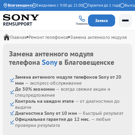
4.9 на Яндекс
Благовещенск
Ежедневно с 9:00 до 21:00
Гарантия до 1 года
Выезд м
Заявка
REMSUPPORT
Позвонить
Главная
Ремонт телефонов
Замена антенного модуля
Замена антенного модуля
телефона
Sony
в Благовещенске
Замена антенного модуля телефонов Sony от 20
мин
— экспресс-обслуживание
До 30% экономии
— всегда свежие акции и
спецпредложения
Контроль на каждом этапе
— от диагностики до
выдачи
Диагностика Sony от 10 мин
— быстрый результат
Официальная гарантия до 12 мес.
— любые
проверки результата