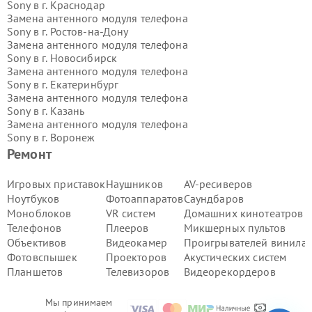
Sony в г.
Краснодар
Замена антенного модуля телефона
Sony в г.
Ростов-на-Дону
Замена антенного модуля телефона
Sony в г.
Новосибирск
Замена антенного модуля телефона
Sony в г.
Екатеринбург
Замена антенного модуля телефона
Sony в г.
Казань
Замена антенного модуля телефона
Sony в г.
Воронеж
Замена антенного модуля телефона
Ремонт
Sony в г.
Волгоград
Замена антенного модуля телефона
Игровых приставок
Наушников
AV-ресиверов
Sony в г.
Самара
Ноутбуков
Фотоаппаратов
Саундбаров
Замена антенного модуля телефона
Моноблоков
VR систем
Домашних кинотеатров
Sony в г.
Пермь
Телефонов
Плееров
Микшерных пультов
Замена антенного модуля телефона
Объективов
Видеокамер
Проигрывателей винила
Sony в г.
Красноярск
Замена антенного модуля телефона
Фотовспышек
Проекторов
Акустических систем
Sony в г.
Ижевск
Планшетов
Телевизоров
Видеорекордеров
Замена антенного модуля телефона
Sony в г.
Челябинск
Мы принимаем
Замена антенного модуля телефона