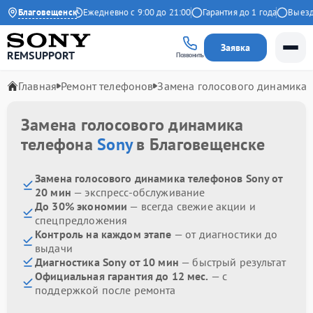
4.9 на Яндекс
Благовещенск
Ежедневно с 9:00 до 21:00
Гарантия до 1 года
Выезд м
Заявка
REMSUPPORT
Позвонить
Главная
Ремонт телефонов
Замена голосового динамика
Замена голосового динамика
телефона
Sony
в Благовещенске
Замена голосового динамика телефонов Sony от
20 мин
— экспресс-обслуживание
До 30% экономии
— всегда свежие акции и
спецпредложения
Контроль на каждом этапе
— от диагностики до
выдачи
Диагностика Sony от 10 мин
— быстрый результат
Официальная гарантия до 12 мес.
— с
поддержкой после ремонта