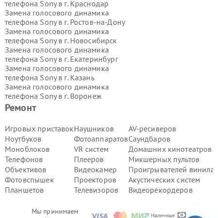
телефона Sony в г.
Краснодар
Замена голосового динамика
телефона Sony в г.
Ростов-на-Дону
Замена голосового динамика
телефона Sony в г.
Новосибирск
Замена голосового динамика
телефона Sony в г.
Екатеринбург
Замена голосового динамика
телефона Sony в г.
Казань
Замена голосового динамика
телефона Sony в г.
Воронеж
Замена голосового динамика
Ремонт
телефона Sony в г.
Волгоград
Замена голосового динамика
Игровых приставок
Наушников
AV-ресиверов
телефона Sony в г.
Самара
Ноутбуков
Фотоаппаратов
Саундбаров
Замена голосового динамика
Моноблоков
VR систем
Домашних кинотеатров
телефона Sony в г.
Пермь
Телефонов
Плееров
Микшерных пультов
Замена голосового динамика
Объективов
Видеокамер
Проигрывателей винила
телефона Sony в г.
Красноярск
Замена голосового динамика
Фотовспышек
Проекторов
Акустических систем
телефона Sony в г.
Ижевск
Планшетов
Телевизоров
Видеорекордеров
Замена голосового динамика
телефона Sony в г.
Челябинск
Мы принимаем
Замена голосового динамика