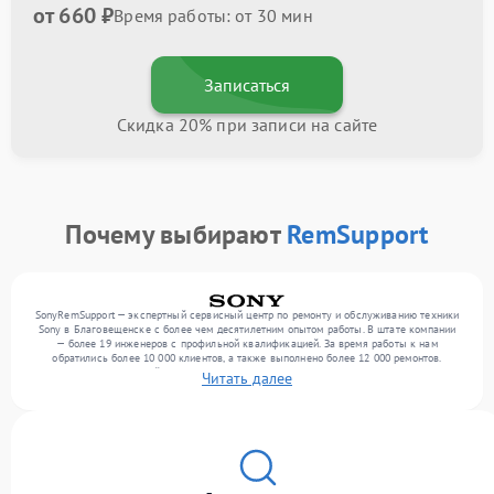
от 660 ₽
Время работы: от 30 мин
Записаться
Скидка 20% при записи на сайте
Почему выбирают
RemSupport
SonyRemSupport — экспертный сервисный центр по ремонту и обслуживанию техники
Sony в Благовещенске с более чем десятилетним опытом работы. В штате компании
— более 19 инженеров с профильной квалификацией. За время работы к нам
обратились более 10 000 клиентов, а также выполнено более 12 000 ремонтов.
Ежемесячно в сервисный центр поступает свыше 300 единиц техники, включая , , . Мы
Читать далее
устраняем поломки любой сложности и обеспечиваем надежный результат благодаря
использованию современного оборудования.