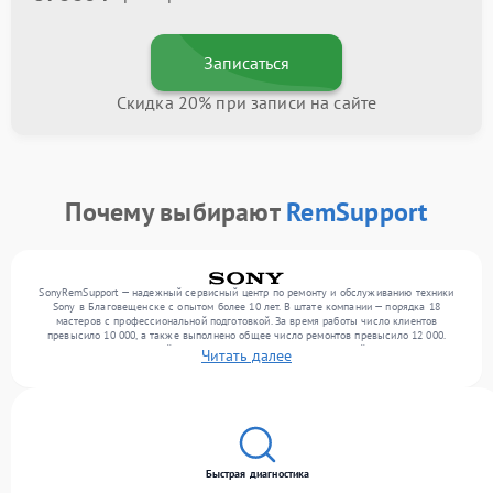
Записаться
Скидка 20% при записи на сайте
Почему выбирают
RemSupport
SonyRemSupport — надежный сервисный центр по ремонту и обслуживанию техники
Sony в Благовещенске с опытом более 10 лет. В штате компании — порядка 18
мастеров с профессиональной подготовкой. За время работы число клиентов
превысило 10 000, а также выполнено общее число ремонтов превысило 12 000.
Ежемесячно в сервисный центр поступает более 300 обращений, включая , , . Мы
Читать далее
беремся за задачи любой сложности и гарантируем высокое качество обслуживания
благодаря опыту команды.
Быстрая диагностика