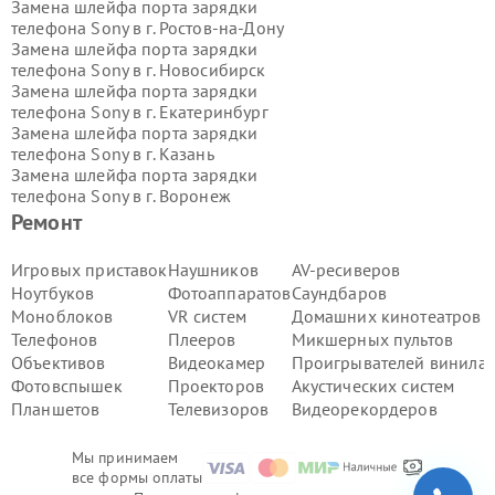
Замена шлейфа порта зарядки
телефона Sony в г.
Ростов-на-Дону
Замена шлейфа порта зарядки
телефона Sony в г.
Новосибирск
Замена шлейфа порта зарядки
телефона Sony в г.
Екатеринбург
Замена шлейфа порта зарядки
телефона Sony в г.
Казань
Замена шлейфа порта зарядки
телефона Sony в г.
Воронеж
Замена шлейфа порта зарядки
Ремонт
телефона Sony в г.
Волгоград
Замена шлейфа порта зарядки
Игровых приставок
Наушников
AV-ресиверов
телефона Sony в г.
Самара
Ноутбуков
Фотоаппаратов
Саундбаров
Замена шлейфа порта зарядки
Моноблоков
VR систем
Домашних кинотеатров
телефона Sony в г.
Пермь
Телефонов
Плееров
Микшерных пультов
Замена шлейфа порта зарядки
Объективов
Видеокамер
Проигрывателей винила
телефона Sony в г.
Красноярск
Замена шлейфа порта зарядки
Фотовспышек
Проекторов
Акустических систем
телефона Sony в г.
Ижевск
Планшетов
Телевизоров
Видеорекордеров
Замена шлейфа порта зарядки
телефона Sony в г.
Челябинск
Мы принимаем
Замена шлейфа порта зарядки
все формы оплаты
телефона Sony в г.
Тюмень