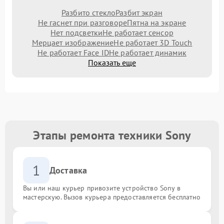
Разбито стекло
Разбит экран
Не гаснет при разговоре
Пятна на экране
Нет подсветки
Не работает сенсор
Мерцает изображение
Не работает 3D Touch
Не работает Face ID
Не работает динамик
Показать еще
Этапы ремонта техники Sony
1
Доставка
Вы или наш курьер привозите устройство Sony в
мастерскую. Вызов курьера предоставляется бесплатно