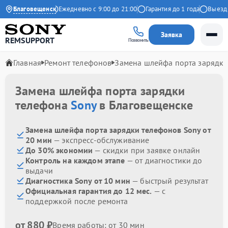
4.9 на Яндекс
Благовещенск
Ежедневно с 9:00 до 21:00
Гарантия до 1 года
Выезд ма
Заявка
REMSUPPORT
Позвонить
Главная
Ремонт телефонов
Замена шлейфа порта зарядк
Замена шлейфа порта зарядки
телефона
Sony
в Благовещенске
Замена шлейфа порта зарядки телефонов Sony от
20 мин
— экспресс-обслуживание
До 30% экономии
— скидки при заявке онлайн
Контроль на каждом этапе
— от диагностики до
выдачи
Диагностика Sony от 10 мин
— быстрый результат
Официальная гарантия до 12 мес.
— с
поддержкой после ремонта
от 880 ₽
Время работы: от 30 мин