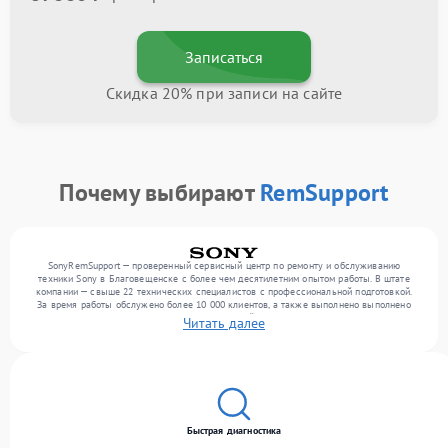
Записаться
Скидка 20% при записи на сайте
Почему выбирают
RemSupport
SonyRemSupport — проверенный сервисный центр по ремонту и обслуживанию
техники Sony в Благовещенске с более чем десятилетним опытом работы. В штате
компании — свыше 22 технических специалистов с профессиональной подготовкой.
За время работы обслужено более 10 000 клиентов, а также выполнено выполнено
более 12 000 ремонтов. Ежемесячно в сервисный центр поступает свыше 300 единиц
Читать далее
техники, включая , , . Мы беремся за задачи любой сложности и поддерживаем
высокий стандарт качества благодаря опыту команды.
Быстрая диагностика