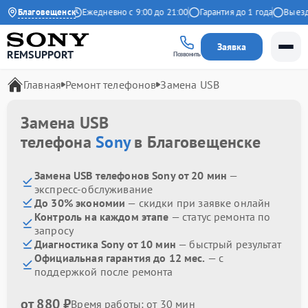
4.9 на Яндекс
Благовещенск
Ежедневно с 9:00 до 21:00
Гарантия до 1 года
Выезд м
Заявка
REMSUPPORT
Позвонить
Главная
Ремонт телефонов
Замена USB
Замена USB
телефона
Sony
в Благовещенске
Замена USB телефонов Sony от 20 мин
—
экспресс-обслуживание
До 30% экономии
— скидки при заявке онлайн
Контроль на каждом этапе
— статус ремонта по
запросу
Диагностика Sony от 10 мин
— быстрый результат
Официальная гарантия до 12 мес.
— с
поддержкой после ремонта
от 880 ₽
Время работы: от 30 мин