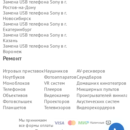
Замена USB телефона Sony в г.
Ростов-на-Дону
Замена USB телефона Sony в г.
Новосибирск
Замена USB телефона Sony в г.
Екатеринбург
Замена USB телефона Sony в г.
Казань
Замена USB телефона Sony в г.
Воронеж
Замена USB телефона Sony в г.
Ремонт
Волгоград
Замена USB телефона Sony в г.
Игровых приставок
Наушников
AV-ресиверов
Самара
Ноутбуков
Фотоаппаратов
Саундбаров
Замена USB телефона Sony в г.
Пермь
Моноблоков
VR систем
Домашних кинотеатров
Замена USB телефона Sony в г.
Телефонов
Плееров
Микшерных пультов
Красноярск
Объективов
Видеокамер
Проигрывателей винила
Замена USB телефона Sony в г.
Ижевск
Фотовспышек
Проекторов
Акустических систем
Замена USB телефона Sony в г.
Планшетов
Телевизоров
Видеорекордеров
Челябинск
Замена USB телефона Sony в г.
Мы принимаем
Тюмень
все формы оплаты
Замена USB телефона Sony в г.
Уфа