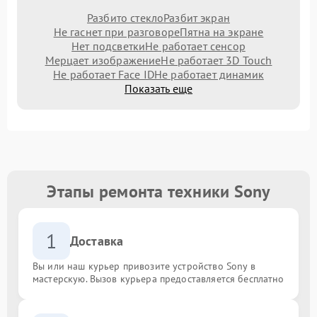
Разбито стекло
Разбит экран
Не гаснет при разговоре
Пятна на экране
Нет подсветки
Не работает сенсор
Мерцает изображение
Не работает 3D Touch
Не работает Face ID
Не работает динамик
Показать еще
Этапы ремонта техники Sony
1
Доставка
Вы или наш курьер привозите устройство Sony в
мастерскую. Вызов курьера предоставляется бесплатно