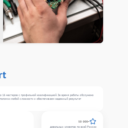
rt
до 16 мастеров с профильной квалификацией. За время работы обслужено
ем поломки любой сложности и обеспечиваем надежный результат
50 000+
довольных клиентов по всей России