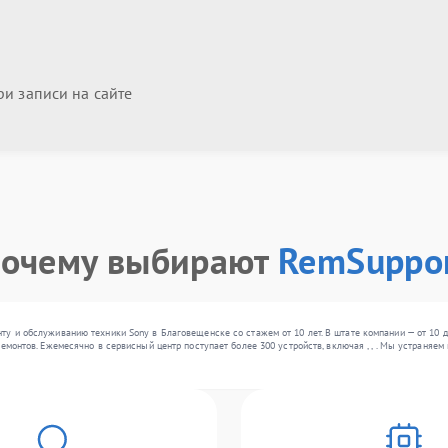
и записи на сайте
очему выбирают
RemSuppo
у и обслуживанию техники Sony в Благовещенске со стажем от 10 лет. В штате компании — от 10 
ремонтов. Ежемесячно в сервисный центр поступает более 300 устройств, включая , , . Мы устраня