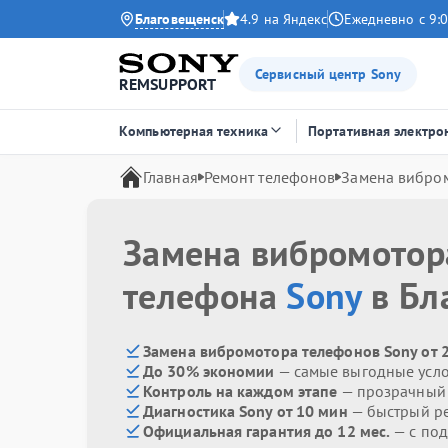
Благовещенск
4.9 на Яндекс
Ежедневно с 9:0
Сервисный центр Sony
REMSUPPORT
Компьютерная техника
Портативная электро
Главная
Ремонт телефонов
Замена вибро
Замена вибромотор
телефона
Sony
в Бл
Замена вибромотора телефонов Sony от 
До 30% экономии
— самые выгодные усл
Контроль на каждом этапе
— прозрачный
Диагностика Sony от 10 мин
— быстрый ре
Официальная гарантия до 12 мес.
— с по