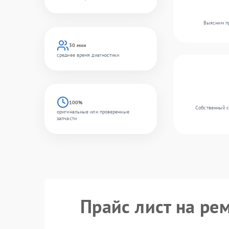
Выясним пр
30 мин
среднее время диагностики
100%
Собственный с
оригинальные или проверенные
запчасти
Прайс лист на ре