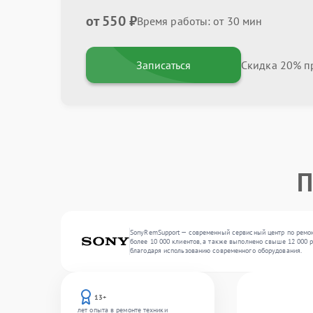
от 550 ₽
Время работы: от 30 мин
Записаться
Скидка 20% пр
П
SonyRemSupport — современный сервисный центр по ремонт
более 10 000 клиентов, а также выполнено свыше 12 000 
благодаря использованию современного оборудования.
13+
лет опыта в ремонте техники