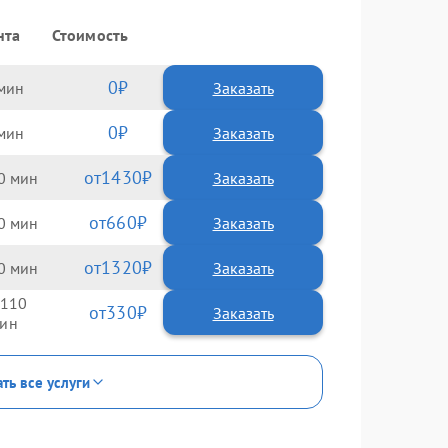
нта
Стоимость
0
Заказать
0
Заказать
1430
0
660
0
1320
0
110
330
ть все услуги