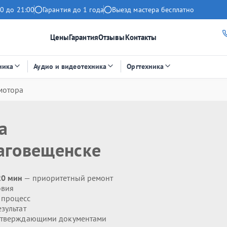
0 до 21:00
Гарантия до 1 года
Выезд мастера бесплатно
Цены
Гарантия
Отзывы
Контакты
ника
Аудио и видеотехника
Оргтехника
мотора
а
аговещенске
20 мин
— приоритетный ремонт
овия
 процесс
зультат
дтверждающими документами