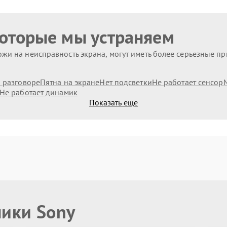
которые мы устраняем
жи на неисправность экрана, могут иметь более серьезные п
и разговоре
Пятна на экране
Нет подсветки
Не работает сенсор
Не работает динамик
Показать еще
ники Sony