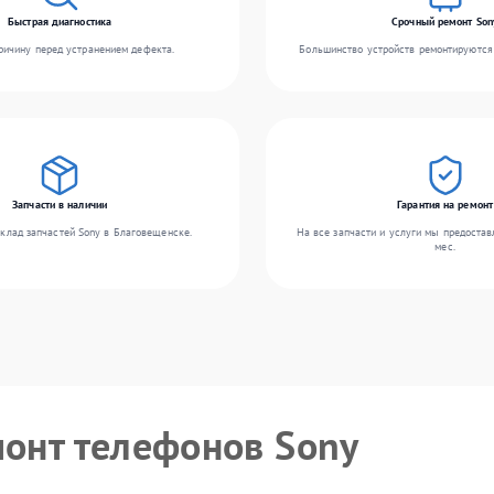
Быстрая диагностика
Срочный ремонт Son
ичину перед устранением дефекта.
Большинство устройств ремонтируются 
Запчасти в наличии
Гарантия на ремонт
клад запчастей Sony в Благовещенске.
На все запчасти и услуги мы предостав
мес.
монт телефонов Sony