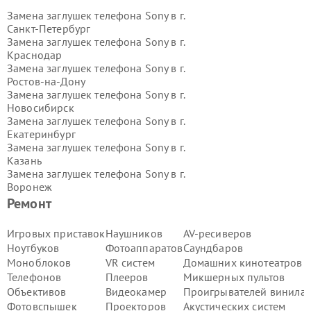
Замена заглушек телефона Sony в г.
Санкт-Петербург
Замена заглушек телефона Sony в г.
Краснодар
Замена заглушек телефона Sony в г.
Ростов-на-Дону
Замена заглушек телефона Sony в г.
Новосибирск
Замена заглушек телефона Sony в г.
Екатеринбург
Замена заглушек телефона Sony в г.
Казань
Замена заглушек телефона Sony в г.
Воронеж
Замена заглушек телефона Sony в г.
Ремонт
Волгоград
Замена заглушек телефона Sony в г.
Игровых приставок
Наушников
AV-ресиверов
Самара
Ноутбуков
Фотоаппаратов
Саундбаров
Замена заглушек телефона Sony в г.
Моноблоков
VR систем
Домашних кинотеатров
Пермь
Телефонов
Плееров
Микшерных пультов
Замена заглушек телефона Sony в г.
Объективов
Видеокамер
Проигрывателей винила
Красноярск
Замена заглушек телефона Sony в г.
Фотовспышек
Проекторов
Акустических систем