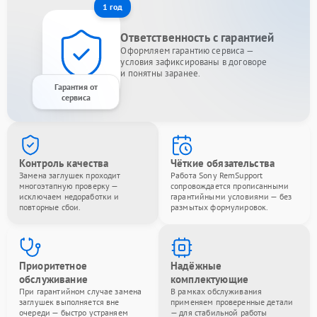
1 год
Ответственность с гарантией
Оформляем гарантию сервиса —
условия зафиксированы в договоре
и понятны заранее.
Гарантия от
сервиса
Контроль качества
Чёткие обязательства
Замена заглушек проходит
Работа Sony RemSupport
многоэтапную проверку —
сопровождается прописанными
исключаем недоработки и
гарантийными условиями — без
повторные сбои.
размытых формулировок.
Приоритетное
Надёжные
обслуживание
комплектующие
При гарантийном случае замена
В рамках обслуживания
заглушек выполняется вне
применяем проверенные детали
очереди — быстро устраняем
— для стабильной работы