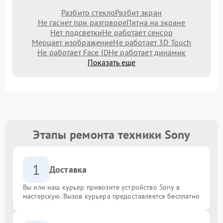
Разбито стекло
Разбит экран
Не гаснет при разговоре
Пятна на экране
Нет подсветки
Не работает сенсор
Мерцает изображение
Не работает 3D Touch
Не работает Face ID
Не работает динамик
Показать еще
Этапы ремонта техники Sony
1
Доставка
Вы или наш курьер привозите устройство Sony в
мастерскую. Вызов курьера предоставляется бесплатно