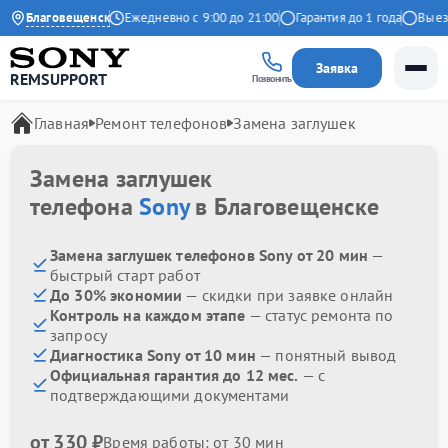
4.9 на Яндекс
Благовещенск
Ежедневно с 9:00 до 21:00
Гарантия до 1 года
Выезд 
Заявка
REMSUPPORT
Позвонить
Главная
Ремонт телефонов
Замена заглушек
Замена заглушек
телефона
Sony
в Благовещенске
Замена заглушек телефонов Sony от 20 мин
—
быстрый старт работ
До 30% экономии
— скидки при заявке онлайн
Контроль на каждом этапе
— статус ремонта по
запросу
Диагностика Sony от 10 мин
— понятный вывод
Официальная гарантия до 12 мес.
— с
подтверждающими документами
от 330 ₽
Время работы: от 30 мин