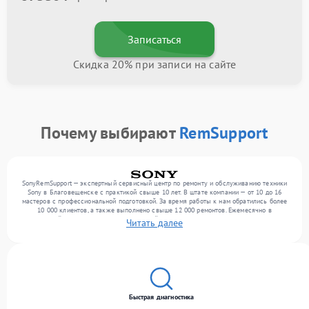
Записаться
Скидка 20% при записи на сайте
Почему выбирают
RemSupport
SonyRemSupport — экспертный сервисный центр по ремонту и обслуживанию техники
Sony в Благовещенске с практикой свыше 10 лет. В штате компании — от 10 до 16
мастеров с профессиональной подготовкой. За время работы к нам обратились более
10 000 клиентов, а также выполнено свыше 12 000 ремонтов. Ежемесячно в
сервисный центр поступает от 300 устройств, включая , , . Мы устраняем поломки
Читать далее
любой сложности и поддерживаем высокий стандарт качества благодаря
отлаженным процессам ремонта.
Быстрая диагностика