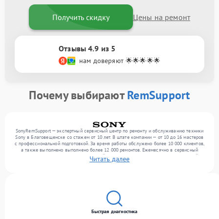
Получить скидку
Цены на ремонт
Отзывы 4.9 из 5
нам доверяют 🌟🌟🌟🌟🌟
Почему выбирают
RemSupport
SonyRemSupport — экспертный сервисный центр по ремонту и обслуживанию техники
Sony в Благовещенске со стажем от 10 лет. В штате компании — от 10 до 16 мастеров
с профессиональной подготовкой. За время работы обслужено более 10 000 клиентов,
а также выполнено выполнено более 12 000 ремонтов. Ежемесячно в сервисный
центр поступает более 300 обращений, включая , , . Мы беремся за задачи любой
Читать далее
сложности и поддерживаем высокий стандарт качества благодаря опыту команды.
Быстрая диагностика