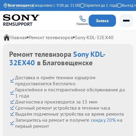
.9 на Яндекс
Благовещенск
Ежедневно с 9:00 до 21:00
Гарантия до 1 года
Выезд маст
Заявка
REMSUPPORT
Позвонить
Главная
Ремонт телевизоров
Sony KDL-32EX40
Ремонт телевизора
Sony KDL-
32EX40
в Благовещенске
Доставка и приём техники курьером
предоставляется бесплатно
Гарантийное и постгарантийное обслуживание до
1 года
Диагностика производится за 15 мин
Срочный ремонт устройства в течении часа
Выдаём подменные устройства на время ремонта
Запишитесь на ремонт и получите
скидку 20%
на
первый ремонт