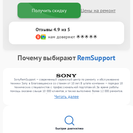
Получить скидку
Цены на ремонт
Отзывы 4.9 из 5
нам доверяют 🌟🌟🌟🌟🌟
Почему выбирают
RemSupport
SonyRemSupport — современный сервисный центр по ремонту и обслуживанию
техники Sony в Благовещенске со стажем от 10 лет. В штате компании — порядка 18
технических специалистов с профессиональной подготовкой. За время работы
помощь оказана свыше 10 000 клиентов, а также выполнено более 12 000 ремонтов.
Ежемесячно в сервисный центр поступает более 300 устройств, включая , , . Мы
Читать далее
устраняем поломки любой сложности и гарантируем высокое качество обслуживания
благодаря опыту команды.
Быстрая диагностика