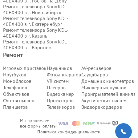
40EX400 в г.
Ростов-на-Дону
Ремонт телевизора Sony KDL-
40EX400 в г.
Новосибирск
Ремонт телевизора Sony KDL-
40EX400 в г.
Екатеринбург
Ремонт телевизора Sony KDL-
40EX400 в г.
Казань
Ремонт телевизора Sony KDL-
40EX400 в г.
Воронеж
Ремонт телевизора Sony KDL-
Ремонт
40EX400 в г.
Волгоград
Ремонт телевизора Sony KDL-
Игровых приставок
Наушников
AV-ресиверов
40EX400 в г.
Самара
Ноутбуков
Фотоаппаратов
Саундбаров
Ремонт телевизора Sony KDL-
Моноблоков
VR систем
Домашних кинотеатров
40EX400 в г.
Пермь
Телефонов
Плееров
Микшерных пультов
Ремонт телевизора Sony KDL-
Объективов
Видеокамер
Проигрывателей винила
40EX400 в г.
Красноярск
Ремонт телевизора Sony KDL-
Фотовспышек
Проекторов
Акустических систем
40EX400 в г.
Ижевск
Планшетов
Телевизоров
Видеорекордеров
Ремонт телевизора Sony KDL-
40EX400 в г.
Челябинск
Мы принимаем
Ремонт телевизора Sony KDL-
все формы оплаты
40EX400 в г.
Тюмень
Политика конфиденциальности
Ремонт телевизора Sony KDL-