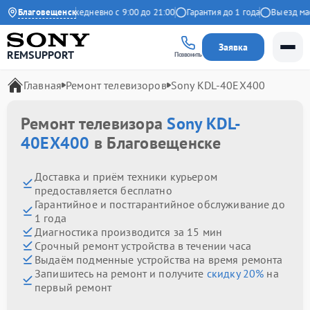
9 на Яндекс
Благовещенск
Ежедневно с 9:00 до 21:00
Гарантия до 1 года
Выезд масте
Заявка
REMSUPPORT
Позвонить
Главная
Ремонт телевизоров
Sony KDL-40EX400
Ремонт телевизора
Sony KDL-
40EX400
в Благовещенске
Доставка и приём техники курьером
предоставляется бесплатно
Гарантийное и постгарантийное обслуживание до
1 года
Диагностика производится за 15 мин
Срочный ремонт устройства в течении часа
Выдаём подменные устройства на время ремонта
Запишитесь на ремонт и получите
скидку 20%
на
первый ремонт