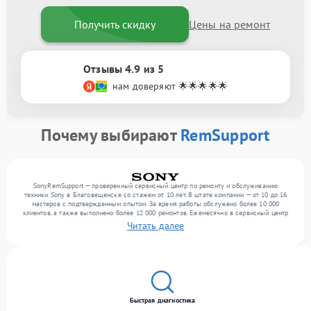
Получить скидку
Цены на ремонт
Отзывы 4.9 из 5
нам доверяют 🌟🌟🌟🌟🌟
Почему выбирают
RemSupport
SonyRemSupport — проверенный сервисный центр по ремонту и обслуживанию
техники Sony в Благовещенске со стажем от 10 лет. В штате компании — от 10 до 16
мастеров с подтвержденным опытом. За время работы обслужено более 10 000
клиентов, а также выполнено более 12 000 ремонтов. Ежемесячно в сервисный центр
поступает свыше 300 единиц техники, включая , , . Мы выполняем ремонт различного
Читать далее
уровня сложности и гарантируем высокое качество обслуживания благодаря
отлаженным процессам ремонта.
Быстрая диагностика