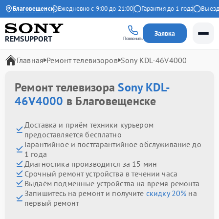
4.9 на Яндекс
Благовещенск
Ежедневно с 9:00 до 21:00
Гарантия до 1 года
Выезд ма
Заявка
REMSUPPORT
Позвонить
Главная
Ремонт телевизоров
Sony KDL-46V4000
Ремонт телевизора
Sony KDL-
46V4000
в Благовещенске
Доставка и приём техники курьером
предоставляется бесплатно
Гарантийное и постгарантийное обслуживание до
1 года
Диагностика производится за 15 мин
Срочный ремонт устройства в течении часа
Выдаём подменные устройства на время ремонта
Запишитесь на ремонт и получите
скидку 20%
на
первый ремонт