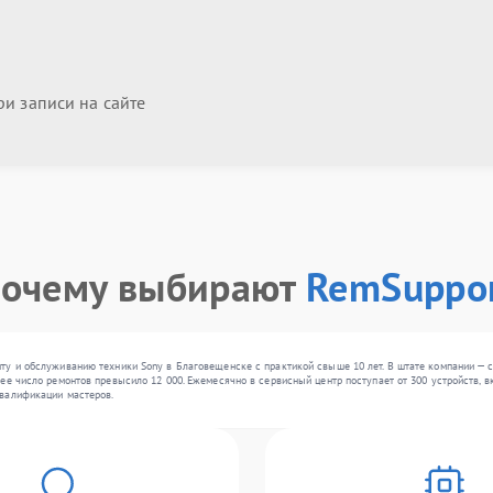
и записи на сайте
очему выбирают
RemSuppo
ту и обслуживанию техники Sony в Благовещенске с практикой свыше 10 лет. В штате компании — 
е число ремонтов превысило 12 000. Ежемесячно в сервисный центр поступает от 300 устройств, вк
валификации мастеров.