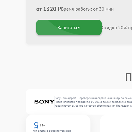
от 1320 ₽
Время работы: от 30 мин
Записаться
Скидка 20% пр
П
SonyRemSupport — проверенный сервисный центр по ремон
число клиентов превысило 10 000, а также выполнено обще
гарантируем высокое качество обслуживания благодаря к
13+
лет опыта в ремонте техники