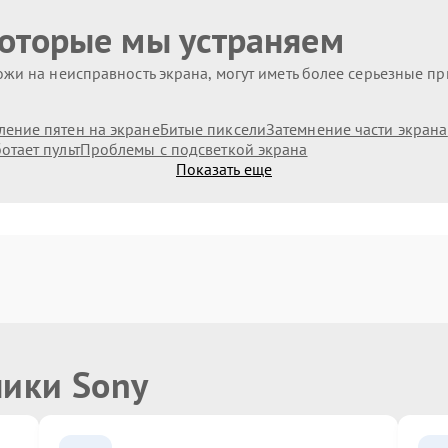
которые мы устраняем
жи на неисправность экрана, могут иметь более серьезные п
ление пятен на экране
Битые пиксели
Затемнение части экрана
отает пульт
Проблемы с подсветкой экрана
Показать еще
ники Sony