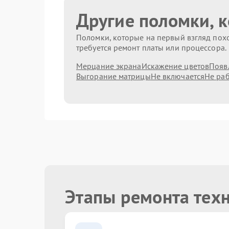
Другие поломки, 
Поломки, которые на первый взгляд похо
требуется ремонт платы или процессора.
Мерцание экрана
Искажение цветов
Появ
Выгорание матрицы
Не включается
Не раб
Этапы ремонта тех