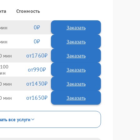
нта
Стоимость
0
Заказать
0
Заказать
1760
0
100
990
1430
0
1650
0
ать все услуги