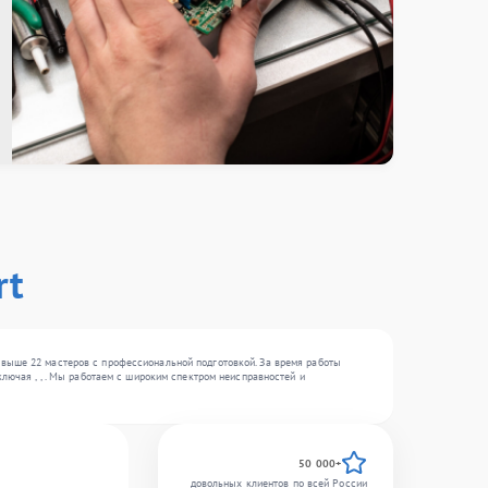
rt
свыше 22 мастеров с профессиональной подготовкой. За время работы
лючая , , . Мы работаем с широким спектром неисправностей и
50 000+
довольных клиентов по всей России