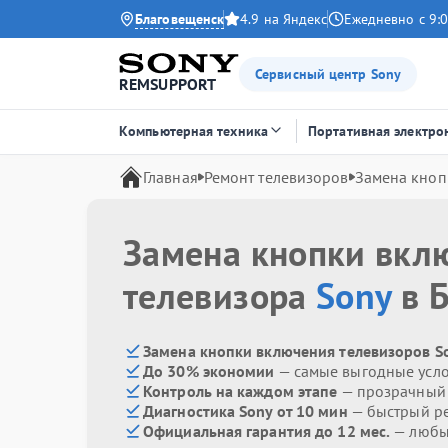
Благовещенск
4.9 на Яндекс
Ежедневно с 9:0
Сервисный центр Sony
REMSUPPORT
Компьютерная техника
Портативная электро
Главная
Ремонт телевизоров
Замена кноп
Замена кнопки вкл
телевизора
Sony
в 
Замена кнопки включения телевизоров So
До 30% экономии
— самые выгодные усл
Контроль на каждом этапе
— прозрачный
Диагностика Sony от 10 мин
— быстрый ре
Официальная гарантия до 12 мес.
— любые