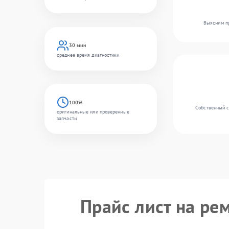
Выясним пр
30 мин
среднее время диагностики
100%
Собственный с
оригинальные или проверенные
запчасти
Прайс лист на ре