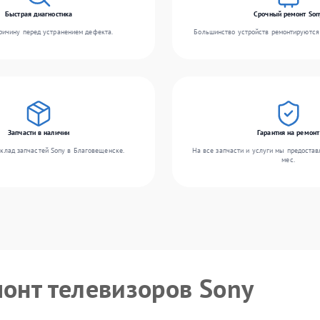
Быстрая диагностика
Срочный ремонт Son
ичину перед устранением дефекта.
Большинство устройств ремонтируются 
Запчасти в наличии
Гарантия на ремонт
клад запчастей Sony в Благовещенске.
На все запчасти и услуги мы предостав
мес.
монт телевизоров Sony