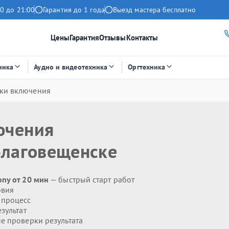
0 до 21:00
Гарантия до 1 года
Выезд мастера бесплатно
Цены
Гарантия
Отзывы
Контакты
ника
Аудио и видеотехника
Оргтехника
ки включения
ючения
Благовещенске
ny от 20 мин
— быстрый старт работ
овия
 процесс
зультат
 проверки результата