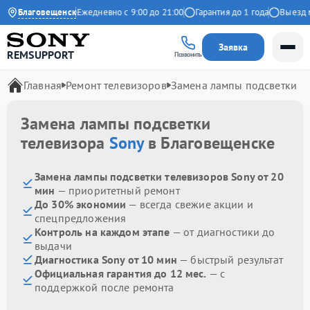
4.9 на Яндекс
Благовещенск
Ежедневно с 9:00 до 21:00
Гарантия до 1 года
Выезд мас
Заявка
REMSUPPORT
Позвонить
Главная
Ремонт телевизоров
Замена лампы подсветки
Замена лампы подсветки
телевизора
Sony
в Благовещенске
Замена лампы подсветки телевизоров Sony от 20
мин
— приоритетный ремонт
До 30% экономии
— всегда свежие акции и
спецпредложения
Контроль на каждом этапе
— от диагностики до
выдачи
Диагностика Sony от 10 мин
— быстрый результат
Официальная гарантия до 12 мес.
— с
поддержкой после ремонта