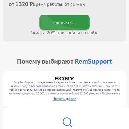
от 1320 ₽
Время работы: от 30 мин
Записаться
Скидка 20% при записи на сайте
Почему выбирают
RemSupport
SonyRemSupport — современный сервисный центр по ремонту и обслуживанию
техники Sony в Благовещенске со стажем от 10 лет. В штате компании — свыше 22
технических специалистов с профессиональной подготовкой. За время работы число
клиентов превысило 10 000, а также выполнено более 12 000 ремонтов. Ежемесячно в
сервисный центр поступает более 300 обращений, включая , , . Мы работаем с
Читать далее
широким спектром неисправностей и предлагаем стабильный уровень сервиса
благодаря отлаженным процессам ремонта.