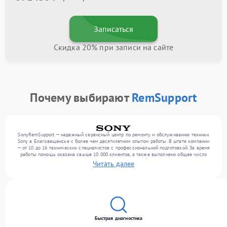
Записаться
Скидка 20% при записи на сайте
Почему выбирают
RemSupport
SonyRemSupport — надежный сервисный центр по ремонту и обслуживанию техники
Sony в Благовещенске с более чем десятилетним опытом работы. В штате компании
— от 10 до 16 технических специалистов с профессиональной подготовкой. За время
работы помощь оказана свыше 10 000 клиентов, а также выполнено общее число
ремонтов превысило 12 000. Ежемесячно в сервисный центр поступает от 300
Читать далее
устройств, включая , , . Мы беремся за задачи любой сложности и поддерживаем
высокий стандарт качества благодаря квалификации мастеров.
Быстрая диагностика