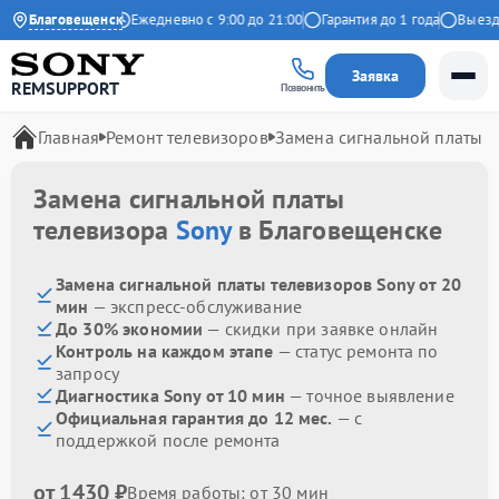
4.9 на Яндекс
Благовещенск
Ежедневно с 9:00 до 21:00
Гарантия до 1 года
Выезд ма
Заявка
REMSUPPORT
Позвонить
Главная
Ремонт телевизоров
Замена сигнальной платы
Замена сигнальной платы
телевизора
Sony
в Благовещенске
Замена сигнальной платы телевизоров Sony от 20
мин
— экспресс-обслуживание
До 30% экономии
— скидки при заявке онлайн
Контроль на каждом этапе
— статус ремонта по
запросу
Диагностика Sony от 10 мин
— точное выявление
Официальная гарантия до 12 мес.
— с
поддержкой после ремонта
от 1430 ₽
Время работы: от 30 мин