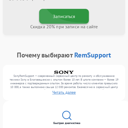
Записаться
Скидка 20% при записи на сайте
Почему выбирают
RemSupport
SonyRemSupport — современный сервисный центр по ремонту и обслуживанию
техники Sony в Благовещенске с опытом более 10 лет. В штате компании — более 19
инженеров с подтвержденным опытом. За время работы число клиентов превысило
10 000, а также выполнено свыше 12 000 ремонтов. Ежемесячно в сервисный центр
поступает более 300 устройств, включая , , . Мы беремся за задачи любой сложности
Читать далее
и предлагаем стабильный уровень сервиса благодаря отлаженным процессам
ремонта.
Быстрая диагностика