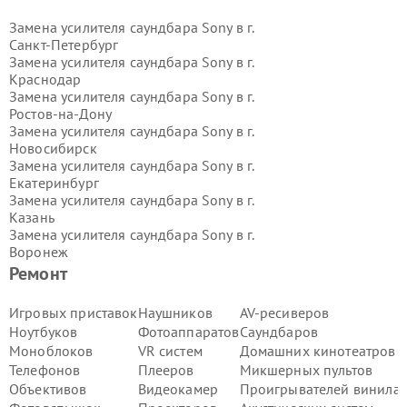
Замена усилителя саундбара Sony в г.
Санкт-Петербург
Замена усилителя саундбара Sony в г.
Краснодар
Замена усилителя саундбара Sony в г.
Ростов-на-Дону
Замена усилителя саундбара Sony в г.
Новосибирск
Замена усилителя саундбара Sony в г.
Екатеринбург
Замена усилителя саундбара Sony в г.
Казань
Замена усилителя саундбара Sony в г.
Воронеж
Замена усилителя саундбара Sony в г.
Ремонт
Волгоград
Замена усилителя саундбара Sony в г.
Игровых приставок
Наушников
AV-ресиверов
Самара
Ноутбуков
Фотоаппаратов
Саундбаров
Замена усилителя саундбара Sony в г.
Моноблоков
VR систем
Домашних кинотеатров
Пермь
Телефонов
Плееров
Микшерных пультов
Замена усилителя саундбара Sony в г.
Объективов
Видеокамер
Проигрывателей винила
Красноярск
Замена усилителя саундбара Sony в г.