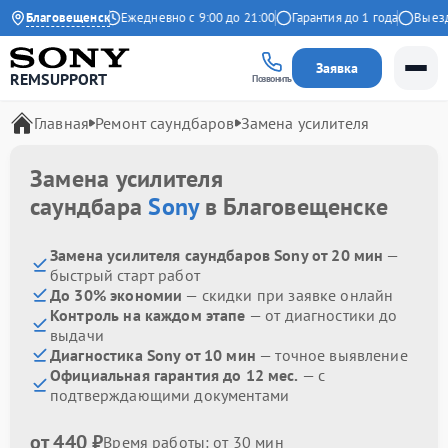
4.9 на Яндекс
Благовещенск
Ежедневно с 9:00 до 21:00
Гарантия до 1 года
Выезд м
Заявка
REMSUPPORT
Позвонить
Главная
Ремонт саундбаров
Замена усилителя
Замена усилителя
саундбара
Sony
в Благовещенске
Замена усилителя саундбаров Sony от 20 мин
—
быстрый старт работ
До 30% экономии
— скидки при заявке онлайн
Контроль на каждом этапе
— от диагностики до
выдачи
Диагностика Sony от 10 мин
— точное выявление
Официальная гарантия до 12 мес.
— с
подтверждающими документами
от 440 ₽
Время работы: от 30 мин