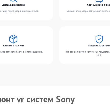
Быстрая диагностика
Срочный ремонт Son
ичину перед устранением дефекта.
Большинство устройств ремонтируются 
Запчасти в наличии
Гарантия на ремонт
клад запчастей Sony в Благовещенске.
На все запчасти и услуги мы предостав
мес.
онт vr систем Sony