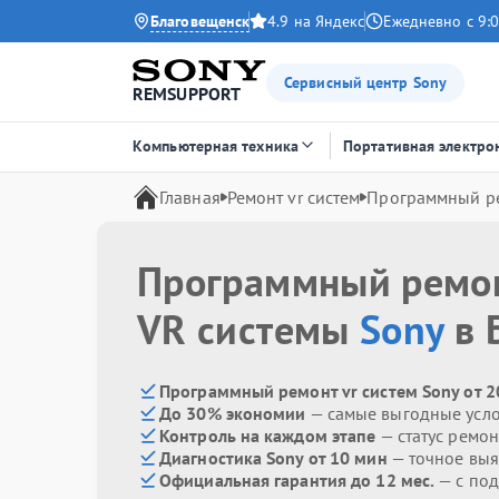
Благовещенск
4.9 на Яндекс
Ежедневно с 9:0
Сервисный центр Sony
REMSUPPORT
Компьютерная техника
Портативная электро
Главная
Ремонт vr систем
Программный р
Программный ремо
VR системы
Sony
в 
Программный ремонт vr систем Sony от 2
До 30% экономии
— самые выгодные усл
Контроль на каждом этапе
— статус ремон
Диагностика Sony от 10 мин
— точное вы
Официальная гарантия до 12 мес.
— с под