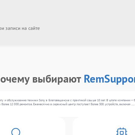
и записи на сайте
очему выбирают
RemSuppo
ту и обслуживанию техники Sony в Благовещенске с практикой свыше 10 лет. В штате компании — 
 более 12 000 ремонтов. Ежемесячно в сервисный центр поступает более 300 устройств, включая , 