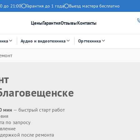
0 до 21:00
Гарантия до 1 года
Выезд мастера бесплатно
Цены
Гарантия
Отзывы
Контакты
ника
Аудио и видеотехника
Оргтехника
емонт
нт
Благовещенске
0 мин
— быстрый старт работ
овия
та по запросу
явление
держкой после ремонта