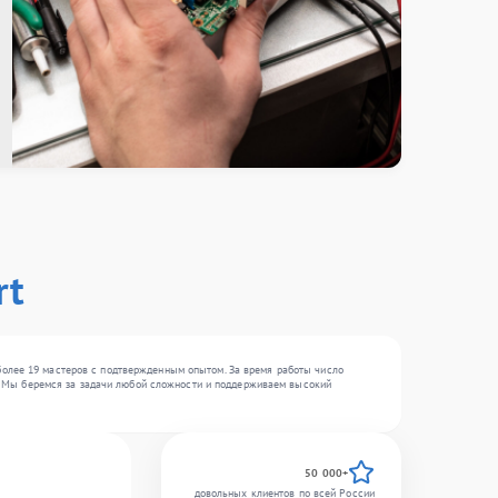
rt
более 19 мастеров с подтвержденным опытом. За время работы число
, . Мы беремся за задачи любой сложности и поддерживаем высокий
50 000+
довольных клиентов по всей России