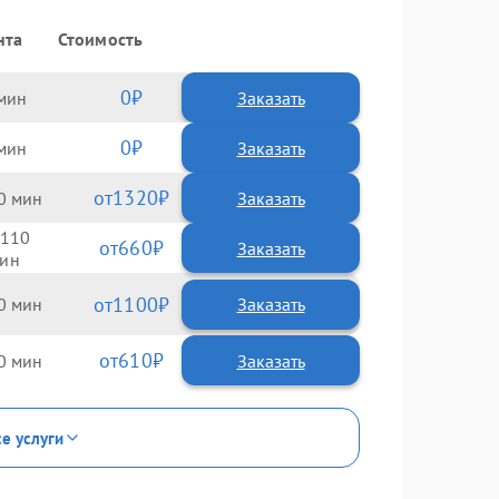
нта
Стоимость
0
Заказать
0
Заказать
1320
0
110
660
1100
0
610
0
се услуги