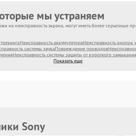
которые мы устраняем
жи на неисправность экрана, могут иметь более серьезные п
 трекинга
Неисправность аккумулятора
Неисправность кнопок 
правность системы звука
Повреждение проводов
Неисправнос
ючения
Неисправность системы защиты от короткого замыкани
Показать еще
ники Sony