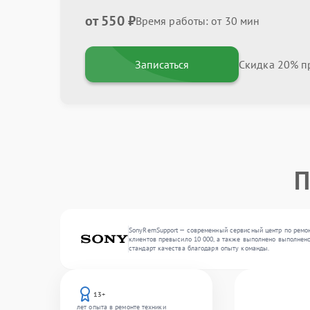
от 550 ₽
Время работы: от 30 мин
Записаться
Скидка 20% пр
П
SonyRemSupport — современный сервисный центр по ремон
клиентов превысило 10 000, а также выполнено выполнено
стандарт качества благодаря опыту команды.
13+
лет опыта в ремонте техники