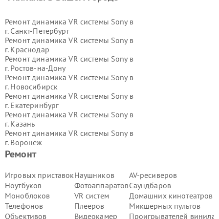
Ремонт динамика VR системы Sony в
г.
Санкт-Петербург
Ремонт динамика VR системы Sony в
г.
Краснодар
Ремонт динамика VR системы Sony в
г.
Ростов-на-Дону
Ремонт динамика VR системы Sony в
г.
Новосибирск
Ремонт динамика VR системы Sony в
г.
Екатеринбург
Ремонт динамика VR системы Sony в
г.
Казань
Ремонт динамика VR системы Sony в
г.
Воронеж
Ремонт динамика VR системы Sony в
Ремонт
г.
Волгоград
Ремонт динамика VR системы Sony в
Игровых приставок
Наушников
AV-ресиверов
г.
Самара
Ноутбуков
Фотоаппаратов
Саундбаров
Ремонт динамика VR системы Sony в
Моноблоков
VR систем
Домашних кинотеатров
г.
Пермь
Телефонов
Плееров
Микшерных пультов
Ремонт динамика VR системы Sony в
Объективов
Видеокамер
Проигрывателей винила
г.
Красноярск