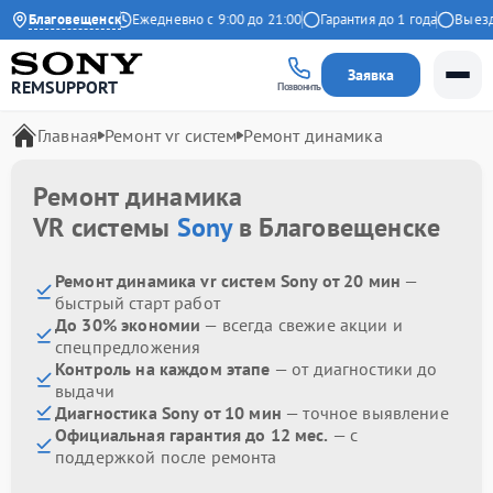
4.9 на Яндекс
Благовещенск
Ежедневно с 9:00 до 21:00
Гарантия до 1 года
Выезд м
Заявка
REMSUPPORT
Позвонить
Главная
Ремонт vr систем
Ремонт динамика
Ремонт динамика
VR системы
Sony
в Благовещенске
Ремонт динамика vr систем Sony от 20 мин
—
быстрый старт работ
До 30% экономии
— всегда свежие акции и
спецпредложения
Контроль на каждом этапе
— от диагностики до
выдачи
Диагностика Sony от 10 мин
— точное выявление
Официальная гарантия до 12 мес.
— с
поддержкой после ремонта