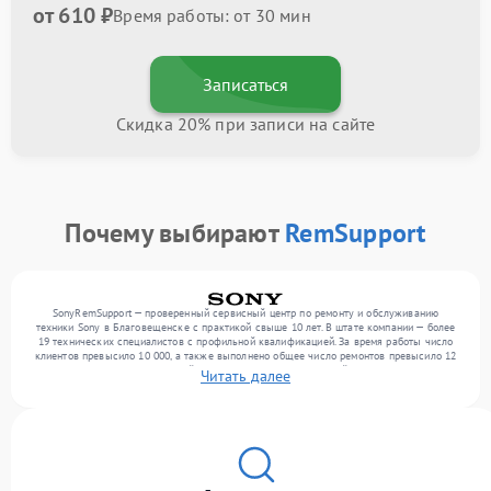
от 610 ₽
Время работы: от 30 мин
Записаться
Скидка 20% при записи на сайте
Почему выбирают
RemSupport
SonyRemSupport — проверенный сервисный центр по ремонту и обслуживанию
техники Sony в Благовещенске с практикой свыше 10 лет. В штате компании — более
19 технических специалистов с профильной квалификацией. За время работы число
клиентов превысило 10 000, а также выполнено общее число ремонтов превысило 12
000. Ежемесячно в сервисный центр поступает от 300 устройств, включая , , . Мы
Читать далее
беремся за задачи любой сложности и поддерживаем высокий стандарт качества
благодаря использованию современного оборудования.