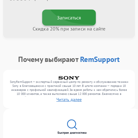
Записаться
Скидка 20% при записи на сайте
Почему выбирают
RemSupport
SonyRemSupport — экспертный сервисный центр по ремонту и обслуживанию техники
Sony в Благовещенске с практикой свыше 10 лет. В штате компании — порядка 18
инженеров с профильной квалификацией. За время работы к нам обратились более
10 000 клиентов, а также выполнено свыше 12 000 ремонтов. Ежемесячно в
сервисный центр поступает свыше 300 единиц техники, включая , , . Мы беремся за
Читать далее
задачи любой сложности и гарантируем высокое качество обслуживания благодаря
использованию современного оборудования.
Быстрая диагностика