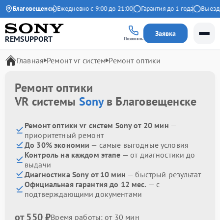
4.9 на Яндекс
Благовещенск
Ежедневно с 9:00 до 21:00
Гарантия до 1 года
Выезд ма
Заявка
REMSUPPORT
Позвонить
Главная
Ремонт vr систем
Ремонт оптики
Ремонт оптики
VR системы
Sony
в Благовещенске
Ремонт оптики vr систем Sony от 20 мин
—
приоритетный ремонт
До 30% экономии
— самые выгодные условия
Контроль на каждом этапе
— от диагностики до
выдачи
Диагностика Sony от 10 мин
— быстрый результат
Официальная гарантия до 12 мес.
— с
подтверждающими документами
от 550 ₽
Время работы: от 30 мин