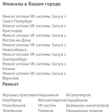
Филиалы в Вашем городе
Ремонт оптики VR системы Sony в г.
Санкт-Петербург
Ремонт оптики VR системы Sony в г.
Краснодар
Ремонт оптики VR системы Sony в г.
Ростов-на-Дону
Ремонт оптики VR системы Sony в г.
Новосибирск
Ремонт оптики VR системы Sony в г.
Екатеринбург
Ремонт оптики VR системы Sony в г.
Казань
Ремонт оптики VR системы Sony в г.
Воронеж
Ремонт оптики VR системы Sony в г.
Ремонт
Волгоград
Ремонт оптики VR системы Sony в г.
Игровых приставок
Наушников
AV-ресиверов
Самара
Ноутбуков
Фотоаппаратов
Саундбаров
Ремонт оптики VR системы Sony в г.
Моноблоков
VR систем
Домашних кинотеатров
Пермь
Телефонов
Плееров
Микшерных пультов
Ремонт оптики VR системы Sony в г.