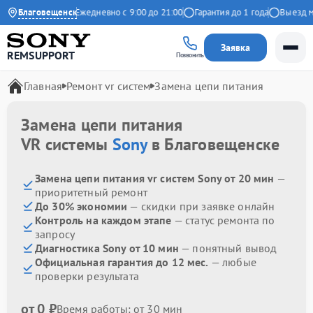
4.9 на Яндекс
Благовещенск
Ежедневно с 9:00 до 21:00
Гарантия до 1 года
Выезд мас
Заявка
REMSUPPORT
Позвонить
Главная
Ремонт vr систем
Замена цепи питания
Замена цепи питания
VR системы
Sony
в Благовещенске
Замена цепи питания vr систем Sony от 20 мин
—
приоритетный ремонт
До 30% экономии
— скидки при заявке онлайн
Контроль на каждом этапе
— статус ремонта по
запросу
Диагностика Sony от 10 мин
— понятный вывод
Официальная гарантия до 12 мес.
— любые
проверки результата
от 0 ₽
Время работы: от 30 мин