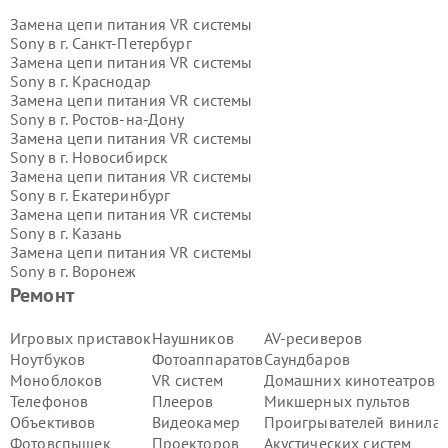
Замена цепи питания VR системы
Sony в г.
Санкт-Петербург
Замена цепи питания VR системы
Sony в г.
Краснодар
Замена цепи питания VR системы
Sony в г.
Ростов-на-Дону
Замена цепи питания VR системы
Sony в г.
Новосибирск
Замена цепи питания VR системы
Sony в г.
Екатеринбург
Замена цепи питания VR системы
Sony в г.
Казань
Замена цепи питания VR системы
Sony в г.
Воронеж
Замена цепи питания VR системы
Ремонт
Sony в г.
Волгоград
Замена цепи питания VR системы
Игровых приставок
Наушников
AV-ресиверов
Sony в г.
Самара
Ноутбуков
Фотоаппаратов
Саундбаров
Замена цепи питания VR системы
Моноблоков
VR систем
Домашних кинотеатров
Sony в г.
Пермь
Телефонов
Плееров
Микшерных пультов
Замена цепи питания VR системы
Объективов
Видеокамер
Проигрывателей винила
Sony в г.
Красноярск
Замена цепи питания VR системы
Фотовспышек
Проекторов
Акустических систем