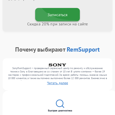
Записаться
Скидка 20% при записи на сайте
Почему выбирают
RemSupport
SonyRemSupport — проверенный сервисный центр по ремонту и обслуживанию
техники Sony в Благовещенске со стажем от 10 лет. В штате компании — более 19
мастеров с профессиональной подготовкой. За время работы помощь оказана свыше
10 000 клиентов, а также выполнено выполнено более 12 000 ремонтов. Ежемесячно в
сервисный центр поступает свыше 300 единиц техники, включая , , . Мы работаем с
Читать далее
широким спектром неисправностей и предлагаем стабильный уровень сервиса
благодаря квалификации мастеров.
Быстрая диагностика